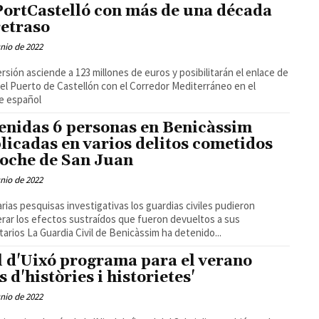
PortCastelló con más de una década
retraso
unio de 2022
ersión asciende a 123 millones de euros y posibilitarán el enlace de
 del Puerto de Castellón con el Corredor Mediterráneo en el
e español
enidas 6 personas en Benicàssim
licadas en varios delitos cometidos
noche de San Juan
unio de 2022
arias pesquisas investigativas los guardias civiles pudieron
rar los efectos sustraídos que fueron devueltos a sus
propietarios La Guardia Civil de Benicàssim ha detenido...
l d'Uixó programa para el verano
s d'històries i historietes'
unio de 2022