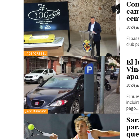
Con
cam
cen
30 de j
El pas
club p
_PDEPORTES1
El 
Vin
apa
30 de j
El nue
inclui
pago...
_PCOMARCAS6
Sar
par
que