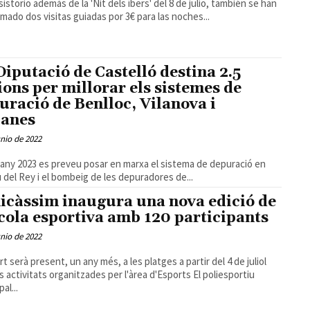
sistorio además de la 'Nit dels íbers' del 8 de julio, también se han
mado dos visitas guiadas por 3€ para las noches...
Diputació de Castelló destina 2.5
ions per millorar els sistemes de
uració de Benlloc, Vilanova i
anes
unio de 2022
l'any 2023 es preveu posar en marxa el sistema de depuració en
 del Rey i el bombeig de les depuradores de...
icàssim inaugura una nova edició de
scola esportiva amb 120 participants
unio de 2022
rt serà present, un any més, a les platges a partir del 4 de juliol
activitats organitzades per l'àrea d'Esports El poliesportiu
al...