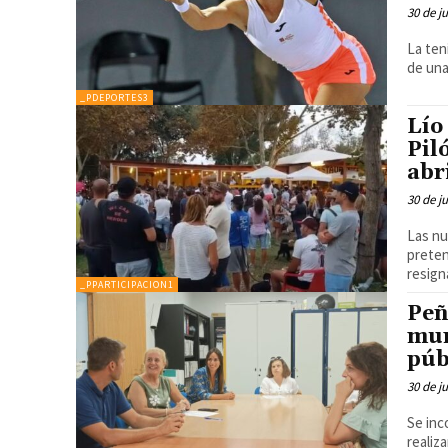
30 de j
La ten
de una
_PDEPORTES3
Lío
Pil
abr
30 de j
Las nu
preten
resigna
_PPARTICIPACION1
Peñ
mun
púb
30 de j
Se inc
realiz