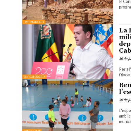
El Con
progra
_PCOMARCAS3
La 
mil
dep
Cab
30 de j
Per a 
Olocau
SIN CATEGORÍA
Ben
l'e
30 de j
L'espo
amb les 
municip