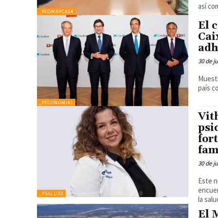
así com
_PCOMARCAS4
El 
Cai
adh
30 de j
Muestr
país c
_PECONOMIA1
Vit
psi
for
fam
30 de j
Este n
encuen
_PSALUD2
la salu
El 