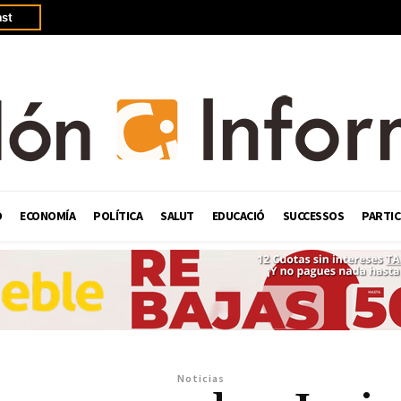
st
Ó
ECONOMÍA
POLÍTICA
SALUT
EDUCACIÓ
SUCCESSOS
PARTIC
Noticias