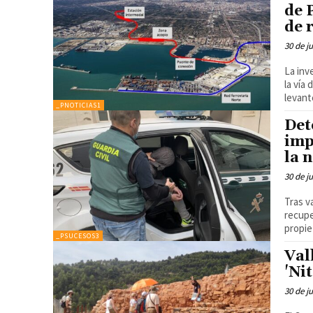
de 
de 
30 de j
La inv
la vía
levant
_PNOTICIAS1
Det
imp
la 
30 de j
Tras v
recupe
_PSUCESOS3
Val
'Nit
30 de j