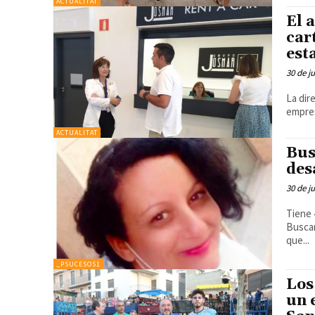
ACTUALITAT
El 
car
est
30 de j
La dir
empres
ACTUALITAT
Bus
des
30 de j
Tiene 
Buscan
que...
_PSUCESOS1
Los
un 