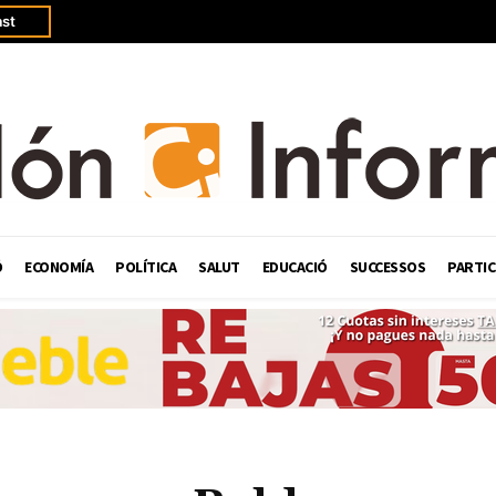
st
Ó
ECONOMÍA
POLÍTICA
SALUT
EDUCACIÓ
SUCCESSOS
PARTIC