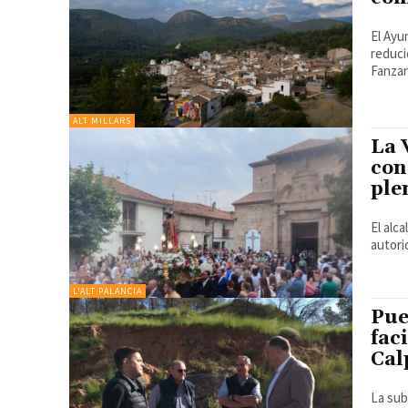
El Ayu
reduci
Fanzar
ALT MILLARS
La 
con
ple
El alc
L'ALT PALANCIA
Pue
fac
Cal
La sub