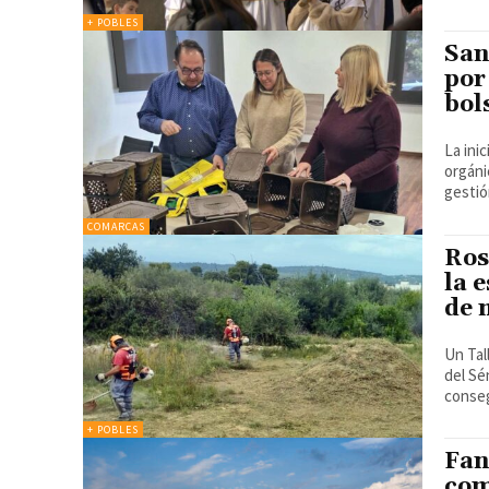
+ POBLES
San
por
bol
La ini
orgáni
COMARCAS
Ros
la 
de 
Un Tal
del Sén
conseg
+ POBLES
Fan
com