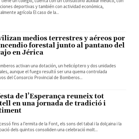
la tiene un colegio, cuenta con un consultorio auxiliar médico, con
aciones deportivas y también con actividad económica,
principalmente agrícola El caso de la...
ilizan medios terrestres y aéreos por
incendio forestal junto al pantano del
ajo en Jérica
mberos activan una dotación, un helicóptero y dos unidades
ales, aunque el fuego resultó ser una quema controlada
vos del Consorcio Provincial de Bomberos...
festa de l’Esperança reuneix tot
tell en una jornada de tradició i
timent
essó fins a l’ermita de la Font, els sons del tabal i la dolçaina i la
ipació dels quintos consoliden una celebració molt...