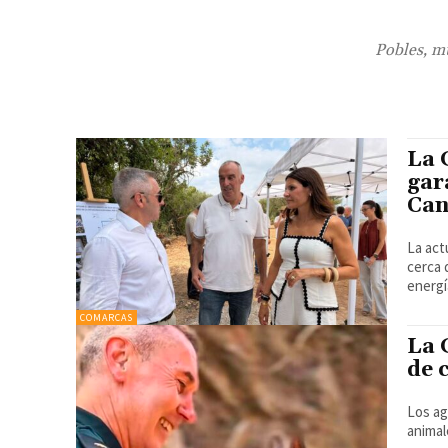
Pobles, mu
La 
gar
Can
La act
cerca 
energía
COMARCAS
La 
de 
Los ag
animal