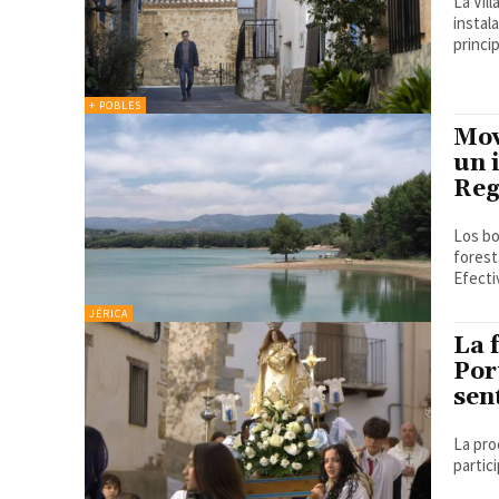
La Vil
instal
+ POBLES
Mov
un 
Reg
Los bo
forest
Efecti
JÉRICA
La 
Por
sen
La proc
partic