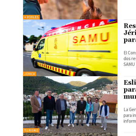
+ POBLES
Res
Jér
par
El Con
dos re
JÉRICA
Esl
par
mun
La Gen
para i
TURISME