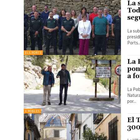
La 
Tod
seg
La sub
presid
Ports..
ELS PORTS
La 
pon
a f
La Pob
Natura
por...
+ POBLES
El 
300