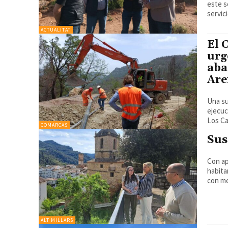
este s
servic
ACTUALITAT
El 
urg
aba
Are
Una su
ejecuc
COMARCAS
Sus
Con ap
habita
con me
ALT MILLARS