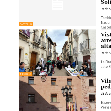
Sol
31 de o
Tambié
Nacional de
CASTELLÓ
Castel
Vis
art
alt
31 de o
La Fir
a
+ POBLES
Vil
ped
31 de o
El ser
Veïns 