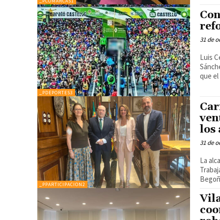
_PCOMARCAS1
Con
ref
31 de o
Luis C
Sánchez El director general de Deporte, Luis Ce
que el 
_PDEPORTES3
Car
ven
los
31 de o
La alc
Trabaja
Begoña
_PPARTICIPACION2
Vila
coo