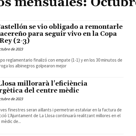
os mensuales: Octubr
Castellón se vio obligado a remontarle
Cacereño para seguir vivo en la Copa
 Rey (2-3)
ctubre de 2023
mpo reglamentario finalizó con empate (1-1) y en los 30 minutos de
rroga los albinegros golpearon mejor
Llosa millorarà l'eficiència
rgètica del centre mèdic
ctubre de 2023
ves finestres seran aïllants i permetran estalviar en la factura de
rà realitzant millores en el
 mèdic de...