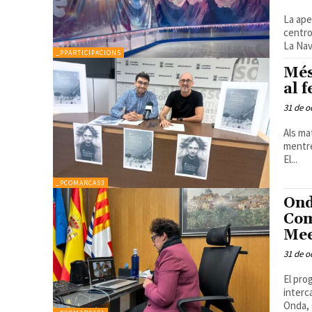
La ape
centro
La Nav
_PPARTICIPACION5
Més
al 
31 de o
Als ma
mentre
El...
_PCOMARCAS3
Ond
Com
Mee
31 de o
El pro
interca
Onda, 