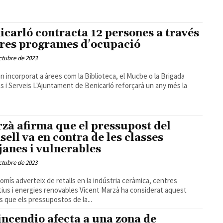
icarló contracta 12 persones a través
tres programes d'ocupació
ctubre de 2023
an incorporat a àrees com la Biblioteca, el Mucbe o la Brigada
ament de Benicarló reforçarà un any més la
zà afirma que el pressupost del
sell va en contra de les classes
janes i vulnerables
ctubre de 2023
mís adverteix de retalls en la indústria ceràmica, centres
nergies renovables Vicent Marzà ha considerat aquest
s que els pressupostos de la...
incendio afecta a una zona de