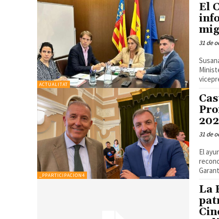
El 
inf
mig
31 de o
Susana
Minist
vicepr
ACTUALITAT
Cas
Pro
202
31 de o
El ayu
reconocimi
Garantí
_PPARTICIPACION4
La 
pat
Cin