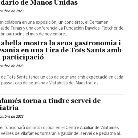
idario de Manos Unidas
ctubre de 2023
n colabora en una exposición, un concierto, el Certamen
 Tunas y una conferencia La Fundación Dávalos-Fletcher de
lón patrocina el mes de noviembre...
tabella mostra la seua gastronomia i
esania en una Fira de Tots Sants amb
a participació
ctubre de 2023
a de Tots Sants tanca un cap de setmana amb expectació en cada
cte El passat cap de setmana a Vistabella del Maestrat es...
afamés torna a tindre servei de
iatria
ctubre de 2023
vei funcionarà dimarts i dijous en el Centre Auxiliar de Vilafamés
i veïnes de Vilafamés tornaran a gaudir del servei de pediatria al...