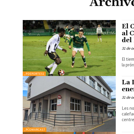
Archiv
El 
al 
del
31 de o
El tie
la pró
_PDEPORTES1
La 
ene
31 de o
Les no
calefacció L'Ajuntament de La Llosa continua
centre
_PCOMARCAS7