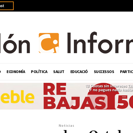
st
Ó
ECONOMÍA
POLÍTICA
SALUT
EDUCACIÓ
SUCCESSOS
PARTIC
Noticias