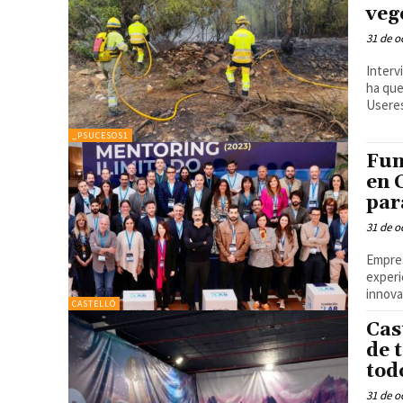
veg
31 de o
Intervien
ha que
_PSUCESOS1
Fun
en 
par
31 de o
Empres
experi
CASTELLÓ
Cas
de 
tod
31 de o