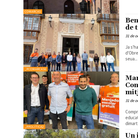
COMARCAS
Ben
de 
31 de o
Ja s'h
d'Obres i Serveis L'Ajunt
seua...
_PCOMARCAS6
Mar
Con
mit
31 de o
Compro
educatius i e
dimart
_PPOLITICA2
Un 