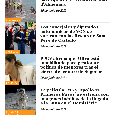
participen en el Triatló Escolar
d'Almenara
30 de junio de 2019
ALMENARA
Los concejales y diputados
autonómicos de VOX se
vuelcan con las fiestas de Sant
Pere de Castelló
30 de junio de 2019
CASTELLÓ
PPCV afirma que Oltra está
inhabilitada para gestionar
política de menores tras el
cierre del centro de Segorbe
30 de junio de 2019
POLÍTICA
La película IMAX 'Apollo 11.
Primeros Pasos’ se estrena con
imágenes inéditas de la llegada
a la Luna en el Hemisfèric
30 de junio de 2019
CIÈNCIA I
TECNOLOGIA