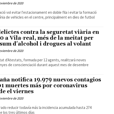
oviembre de 2020
ació vol evitar l'estacionament en doble fila i evitar la formació
línia de vehicles en el centre, principalment en dies de futbol
delictes contra la seguretat viària en
0 a Vila-real, més de la meitat per
sum d'alcohol i drogues al volant
oviembre de 2020
tat d'Atestats, formada per 12 agents, realitzarà noves
nyes de conscienciació durant aquest mes de desembre
aña notifica 19.979 nuevos contagios
01 muertes más por coronavirus
de el viernes
oviembre de 2020
rado reducir todavía más la incidencia acumulada hasta 274
e los tres últimos días