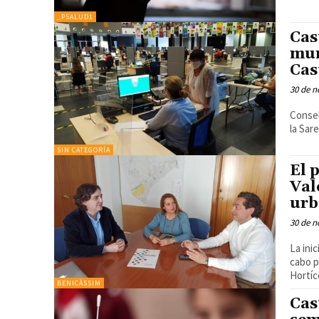
_PSALUD1
Cas
mun
Cas
30 de n
Consel
la Sar
SIN CATEGORÍA
El 
Val
urb
30 de n
La ini
cabo p
Hortíc
BENICÀSSIM
Cas