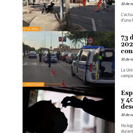
30 de n
L'actu
d'una 
VILA-REAL
73 
202
con
30 de n
La Uni
campa
_PNOTICIAS3
Esp
y 4
des
30 de n
Ha log
durant