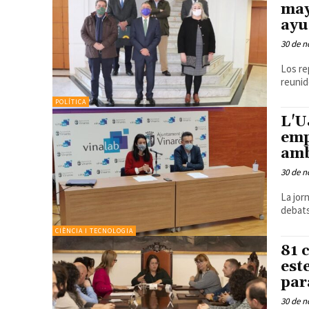
may
ayu
30 de n
Los re
reunid
POLÍTICA
L'U
emp
amb
30 de n
La jor
debats
CIÈNCIA I TECNOLOGIA
81 
est
par
30 de n