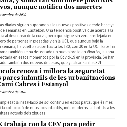
ana, y suma tan solo nueve positivos
vos, aunque notifica dos muertes
oviembre de 2020
tas diarias siguen superando a los nuevos positivos desde hace ya
 de semanas en Castellón. Una tendencia positiva que acerca a la
cia al descenso de la curva, pero que sigue sin verse reflejada en
ero de personas ingresadas y en la UCI, que aunque bajó la
 semana, ha vuelto a subir hasta los 130, con 30 en la UCI. Este fin
ana también se ha detectado un nuevo brote en Vinaròs, la zona
ectada en estos momentos por la Covid-19 en la provincia. Se han
cado también dos nuevos decesos, que ya alcanzan los 321
cofa renova i millora la seguretat
s parcs infantils de les urbanitzacions
Camí Cabres i Estanyol
oviembre de 2020
ompletat la instal·lació de sòl continu en estos parcs, que és més
 i la col·locació de nous jocs infantils, més moderns i adaptats a les
itats actuals dels xiquets
 trabaja con la CEV para pedir