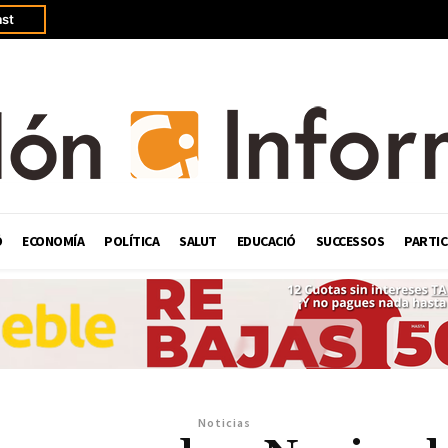
st
Ó
ECONOMÍA
POLÍTICA
SALUT
EDUCACIÓ
SUCCESSOS
PARTIC
Noticias