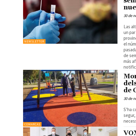
sem
nue
30 de n
Las al
un par
provin
NEWSLETTER
el núm
pasada
de sem
más af
notifi
Mon
del
de 
30 de n
S’ha c
segur,
necess
COMARCAS
VOX