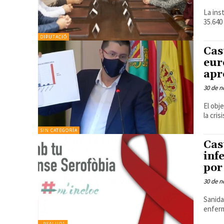
La ins
35.640
DIPUTACIÓ
Cas
eur
apr
30 de n
El obj
la cri
SIN CATEGORÍA
Cas
inf
por
30 de n
Sanida
enferm
_PSALUD1