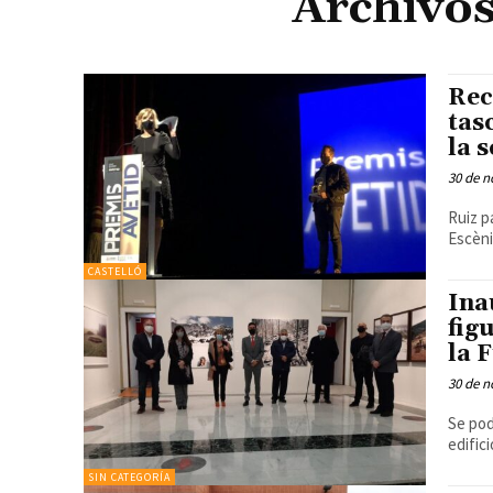
Archivo
Rec
tas
la 
30 de n
Ruiz p
Escèni
CASTELLÓ
Ina
fig
la 
30 de n
Se pod
edific
SIN CATEGORÍA