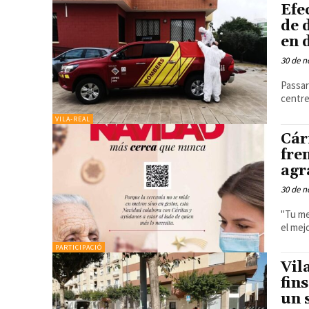
Efe
de 
en 
30 de n
Passar
centre
VILA-REAL
Cár
fre
agr
30 de n
"Tu me
el mej
PARTICIPACIÓ
Vil
fin
un 