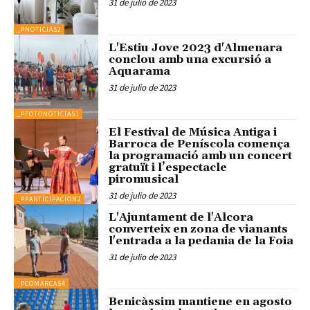
31 de julio de 2023
_PNOTICIAS2
L'Estiu Jove 2023 d'Almenara
conclou amb una excursió a
Aquarama
31 de julio de 2023
_PFOTONOTICIAS1
El Festival de Música Antiga i
Barroca de Peníscola comença
la programació amb un concert
gratuït i l’espectacle
piromusical
31 de julio de 2023
_PPARTICIPACION2
L'Ajuntament de l'Alcora
converteix en zona de vianants
l'entrada a la pedania de la Foia
31 de julio de 2023
_PCOMARCAS4
Benicàssim mantiene en agosto