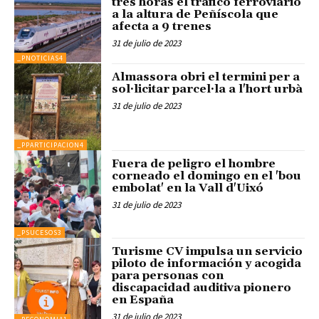
tres horas el tráfico ferroviario
a la altura de Peñíscola que
afecta a 9 trenes
31 de julio de 2023
_PNOTICIAS4
Almassora obri el termini per a
sol·licitar parcel·la a l'hort urbà
31 de julio de 2023
_PPARTICIPACION4
Fuera de peligro el hombre
corneado el domingo en el 'bou
embolat' en la Vall d'Uixó
31 de julio de 2023
_PSUCESOS3
Turisme CV impulsa un servicio
piloto de información y acogida
para personas con
discapacidad auditiva pionero
en España
31 de julio de 2023