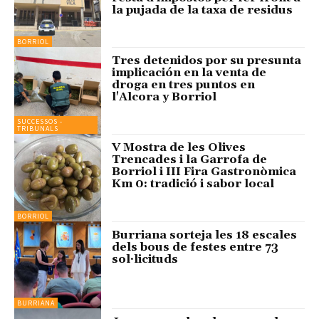
la pujada de la taxa de residus
BORRIOL
Tres detenidos por su presunta
implicación en la venta de
droga en tres puntos en
l'Alcora y Borriol
SUCCESSOS -
TRIBUNALS
V Mostra de les Olives
Trencades i la Garrofa de
Borriol i III Fira Gastronòmica
Km 0: tradició i sabor local
BORRIOL
Burriana sorteja les 18 escales
dels bous de festes entre 73
sol·licituds
BURRIANA