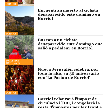
BORRIOL
Encuentran muerto al ciclista
desaparecido este domingo en
Borriol
BORRIOL
Buscan a un ciclista
desaparecido este domingo que
salió a pedalear en Borriol
SUCCESSOS -
TRIBUNALS
Nueva Jerusalén celebra, por
todo lo alto, su 50 aniversario
con 'La Pasión de Borriol'
BORRIOL
Borriol rebaixarà l'impost de
circulació i l'IBI, i congelarà la
resta d'impostos per fer front a