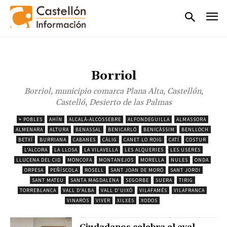
Borriol
Borriol, municipio comarca Plana Alta, Castellón,
Castelló, Desierto de las Palmas
+ POBLES
AHÍN
ALCALÀ-ALCOSSEBRE
ALFONDEGUILLA
ALMASSORA
ALMENARA
ALTURA
BENASSAL
BENICARLÓ
BENICÀSSIM
BENLLOCH
BETXÍ
BURRIANA
CABANES
CÀLIG
CANET LO ROIG
CATÍ
COSTUR
L'ALCORA
LA LLOSA
LA VILAVELLA
LES ALQUERIES
LES USERES
LLUCENA DEL CID
MONCOFA
MONTANEJOS
MORELLA
NULES
ONDA
ORPESA
PEÑÍSCOLA
ROSELL
SANT JOAN DE MORÓ
SANT JORDI
SANT MATEU
SANTA MAGDALENA
SEGORBE
SUERA
TIRIG
TORREBLANCA
VALL D'ALBA
VALL D'UIXÓ
VILAFAMÉS
VILAFRANCA
VINARÒS
VIVER
XILXES
XODOS
Ciudadanos celebra el aval