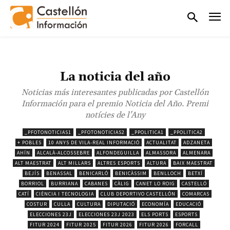
La noticia del año
Noticias más interesantes publicadas por Castellón
Información para el premio Noticia del Año. Premi
notícies de l'Any
_PFOTONOTICIAS1
_PFOTONOTICIAS2
_PPOLITICA1
_PPOLITICA2
+ POBLES
10 ANYS DE VILA-REAL INFORMACIÓ
ACTUALITAT
ADZANETA
AHÍN
ALCALÀ-ALCOSSEBRE
ALFONDEGUILLA
ALMASSORA
ALMENARA
ALT MAESTRAT
ALT MILLARS
ALTRES ESPORTS
ALTURA
BAIX MAESTRAT
BEJÍS
BENASSAL
BENICARLÓ
BENICÀSSIM
BENLLOCH
BETXÍ
BORRIOL
BURRIANA
CABANES
CÀLIG
CANET LO ROIG
CASTELLÓ
CATÍ
CIÈNCIA I TECNOLOGIA
CLUB DEPORTIVO CASTELLÓN
COMARCAS
COSTUR
CULLA
CULTURA
DIPUTACIÓ
ECONOMÍA
EDUCACIÓ
ELECCIONES 23J
ELECCIONES 23J 2023
ELS PORTS
ESPORTS
FITUR 2024
FITUR 2025
FITUR 2026
FITUR 2026
FORCALL