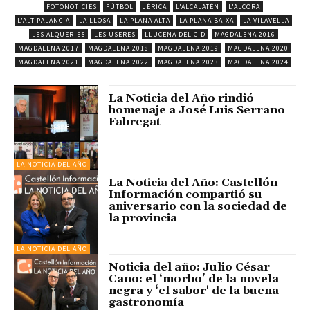
FOTONOTICIES
FÚTBOL
JÉRICA
L'ALCALATÉN
L'ALCORA
L'ALT PALANCIA
LA LLOSA
LA PLANA ALTA
LA PLANA BAIXA
LA VILAVELLA
LES ALQUERIES
LES USERES
LLUCENA DEL CID
MAGDALENA 2016
MAGDALENA 2017
MAGDALENA 2018
MAGDALENA 2019
MAGDALENA 2020
MAGDALENA 2021
MAGDALENA 2022
MAGDALENA 2023
MAGDALENA 2024
La Noticia del Año rindió
homenaje a José Luis Serrano
Fabregat
LA NOTICIA DEL AÑO
La Noticia del Año: Castellón
Información compartió su
aniversario con la sociedad de
la provincia
LA NOTICIA DEL AÑO
Noticia del año: Julio César
Cano: el ‘morbo’ de la novela
negra y ‘el sabor' de la buena
gastronomía