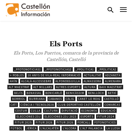
Els Ports
Els Ports, Los Puertos, comarca de la provincia de
Castellón, Castelló
_PFOTONOTICIAS1
_PFOTONOTICIAS2
_PPOLITICA1
_PPOLITICA2
+ POBLES
10 ANYS DE VILA-REAL INFORMACIÓ
ACTUALITAT
ADZANETA
AHÍN
ALCALÀ-ALCOSSEBRE
ALFONDEGUILLA
ALMASSORA
ALMENARA
ALT MAESTRAT
ALT MILLARS
ALTRES ESPORTS
ALTURA
BAIX MAESTRAT
BEJÍS
BENASSAL
BENICARLÓ
BENICÀSSIM
BENLLOCH
BETXÍ
BORRIOL
BURRIANA
CABANES
CÀLIG
CANET LO ROIG
CASTELLÓ
CATÍ
CIÈNCIA I TECNOLOGIA
CLUB DEPORTIVO CASTELLÓN
COMARCAS
COSTUR
CULLA
CULTURA
DIPUTACIÓ
ECONOMÍA
EDUCACIÓ
ELECCIONES 23J
ELECCIONES 23J 2023
ESPORTS
FITUR 2024
FITUR 2025
FITUR 2026
FITUR 2026
FORCALL
FOTONOTICIES
FÚTBOL
JÉRICA
L'ALCALATÉN
L'ALCORA
L'ALT PALANCIA
LA LLOSA