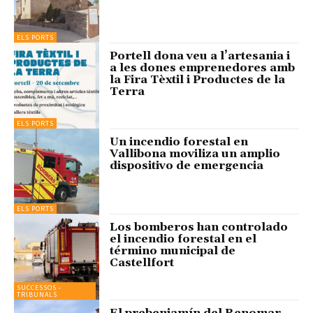
ELS PORTS
Portell dona veu a l’artesania i
a les dones emprenedores amb
la Fira Tèxtil i Productes de la
Terra
ELS PORTS
Un incendio forestal en
Vallibona moviliza un amplio
dispositivo de emergencia
ELS PORTS
Los bomberos han controlado
el incendio forestal en el
término municipal de
Castellfort
SUCCESSOS -
TRIBUNALS
El prebenjamín del Renomar