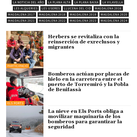
LA NOTICIA DEL AÑO
LA PLANA ALTA
LA PLANA BAIXA
LA VILAVELLA
LES ALQUERIES
LES USERES
LLUCENA DEL CID
MAGDALENA 2016
MAGDALENA 2017
MAGDALENA 2018
MAGDALENA 2019
MAGDALENA 2020
MAGDALENA 2021
MAGDALENA 2022
MAGDALENA 2023
MAGDALENA 2024
Herbers se revitaliza con la
reinserción de exreclusos y
migrantes
PARTICIPACIÓ
Bomberos actúan por placas de
hielo en la carretera entre el
puerto de Torremiró y la Pobla
de Benifassà
ELS PORTS
La nieve en Els Ports obliga a
movilizar maquinaria de los
bomberos para garantizar la
seguridad