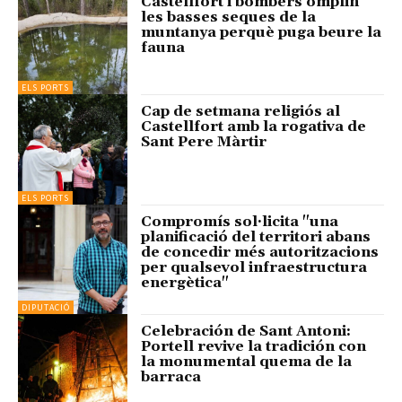
Castellfort i bombers omplin
les basses seques de la
muntanya perquè puga beure la
fauna
ELS PORTS
Cap de setmana religiós al
Castellfort amb la rogativa de
Sant Pere Màrtir
ELS PORTS
Compromís sol·licita "una
planificació del territori abans
de concedir més autoritzacions
per qualsevol infraestructura
energètica"
DIPUTACIÓ
Celebración de Sant Antoni:
Portell revive la tradición con
la monumental quema de la
barraca