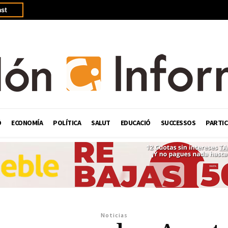
st
Ó
ECONOMÍA
POLÍTICA
SALUT
EDUCACIÓ
SUCCESSOS
PARTIC
Noticias