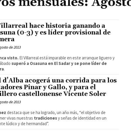
os mensuales: Agost
Villarreal hace historia ganando a
suna (0-3) y es líder provisional de
mera
gosto de 2013
nca visto.
El Villarreal está imparable en este arranque liguero y
sábado
superó a Osasuna en El Sadar y se pone líder de
ra
.
l d’Alba acogerá una corrida para los
adores Pinar y Gallo, y para el
illero castellonense Vícente Soler
gosto de 2013
ínez
destaca que se ha logrado, un año más, “el objetivo de
ner vivas nuestras
tradiciones
y señas de identidad en un
te lúdico y de hermandad”.