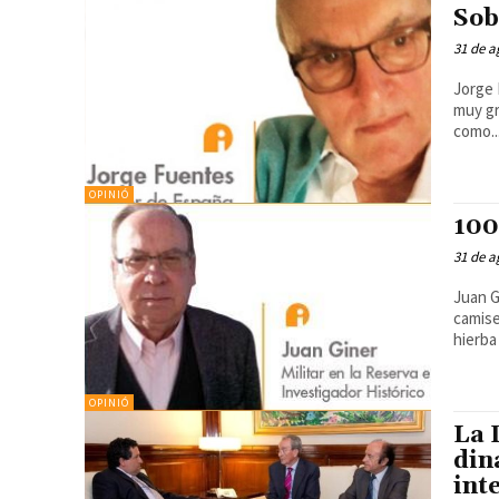
Sob
31 de a
Jorge 
muy gr
como..
OPINIÓ
100
31 de a
Juan G
camise
hierba 
OPINIÓ
La 
din
int