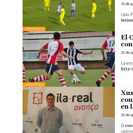
31 de a
Lluis 
lesion
_PDEPORTES2
El 
con
31 de a
La ent
lista
d
_PDEPORTES1
Xus
con
en 
31 de a
El
con
conce