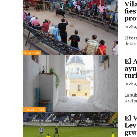
Vil
fie
pro
31 de a
El
toro
de la 
VILA-REAL
El 
ayu
tur
31 de a
La
su
o ref
_PNOTICIAS4
El 
Lev
gru