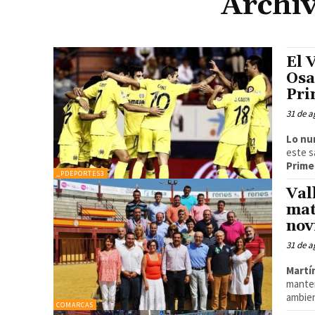
Archiv
El 
Osa
Pri
31 de a
Lo nu
este 
Prime
_PDEPORTES3
Val
mat
nov
31 de a
Mart
mante
ambien
COMARCAS