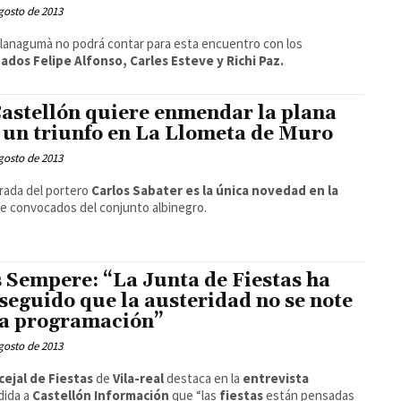
gosto de 2013
Planagumà no podrá contar para esta encuentro con los
ados Felipe Alfonso, Carles Esteve y Richi Paz.
Castellón quiere enmendar la plana
 un triunfo en La Llometa de Muro
gosto de 2013
rada del portero
Carlos Sabater es la única novedad en la
e convocados del conjunto albinegro.
 Sempere: “La Junta de Fiestas ha
seguido que la austeridad no se note
la programación”
gosto de 2013
cejal de Fiestas
de
Vila-real
destaca en la
entrevista
dida a
Castellón Información
que “las
fiestas
están pensadas