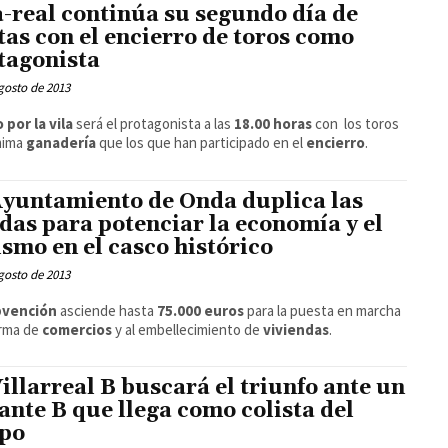
a-real continúa su segundo día de
stas con el encierro de toros como
tagonista
gosto de 2013
 por la vila
será el protagonista a las
18.00 horas
con los toros
mima
ganadería
que los que han participado en el
encierro
.
Ayuntamiento de Onda duplica las
das para potenciar la economía y el
ismo en el casco histórico
gosto de 2013
bvención
asciende hasta
75.000 euros
para la puesta en marcha
orma de
comercios
y al embellecimiento de
viviendas
.
Villarreal B buscará el triunfo ante un
ante B que llega como colista del
po