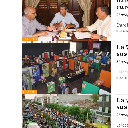
hab
eur
31 de a
Entre 
march
CASTELLÓ
La 
sus
31 de a
La loc
más an
TURISME
La 
sus
31 de a
La loc