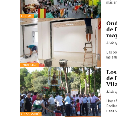
más an
TURISME
Ond
de 
may
31 de a
Las ob
las sa
_PNOTICIAS4
Los
de 
Vil
31 de a
Hoy sá
Paella
Festi
SIN CATEGORÍA