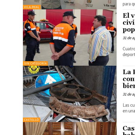
para q
VILA-REAL
El 
civi
pop
31 de a
Cuatr
deport
SIN CATEGORÍA
La 
con
bie
31 de a
Las cu
en un
CASTELLÓ
Cas