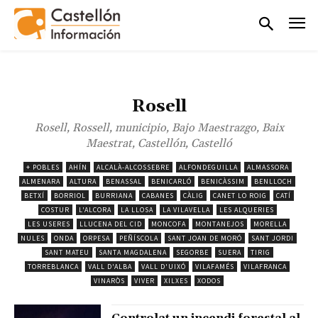
Rosell
Rosell, Rossell, municipio, Bajo Maestrazgo, Baix
Maestrat, Castellón, Castelló
+ POBLES
AHÍN
ALCALÀ-ALCOSSEBRE
ALFONDEGUILLA
ALMASSORA
ALMENARA
ALTURA
BENASSAL
BENICARLÓ
BENICÀSSIM
BENLLOCH
BETXÍ
BORRIOL
BURRIANA
CABANES
CÀLIG
CANET LO ROIG
CATÍ
COSTUR
L'ALCORA
LA LLOSA
LA VILAVELLA
LES ALQUERIES
LES USERES
LLUCENA DEL CID
MONCOFA
MONTANEJOS
MORELLA
NULES
ONDA
ORPESA
PEÑÍSCOLA
SANT JOAN DE MORÓ
SANT JORDI
SANT MATEU
SANTA MAGDALENA
SEGORBE
SUERA
TIRIG
TORREBLANCA
VALL D'ALBA
VALL D'UIXÓ
VILAFAMÉS
VILAFRANCA
VINARÒS
VIVER
XILXES
XODOS
Controlat un incendi forestal al