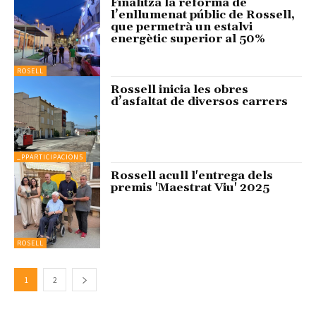
Finalitza la reforma de
l’enllumenat públic de Rossell,
que permetrà un estalvi
energètic superior al 50%
ROSELL
Rossell inicia les obres
d’asfaltat de diversos carrers
_PPARTICIPACION5
Rossell acull l'entrega dels
premis 'Maestrat Viu' 2025
ROSELL
1
2