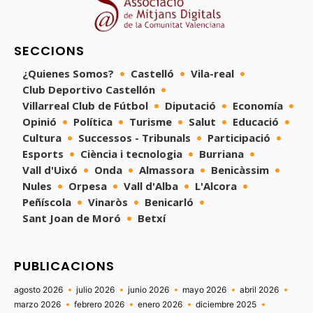
SECCIONS
¿Quienes Somos?
Castelló
Vila-real
Club Deportivo Castellón
Villarreal Club de Fútbol
Diputació
Economía
Opinió
Política
Turisme
Salut
Educació
Cultura
Successos - Tribunals
Participació
Esports
Ciència i tecnologia
Burriana
Vall d'Uixó
Onda
Almassora
Benicàssim
Nules
Orpesa
Vall d'Alba
L'Alcora
Peñíscola
Vinaròs
Benicarló
Sant Joan de Moró
Betxí
PUBLICACIONS
agosto 2026
julio 2026
junio 2026
mayo 2026
abril 2026
marzo 2026
febrero 2026
enero 2026
diciembre 2025