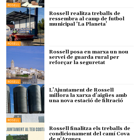
ROSELL
Rossell realitza treballs de
ressembra al camp de futbol
municipal ‘La Planeta’
ROSELL
Rossell posa en marxa un nou
servei de guarda rural per
reforçar la seguretat
ROSELL
L’Ajuntament de Rossell
millora la xarxa d’aigües amb
una nova estació de filtració
ROSELL
Rossell finalitza els treballs de
condicionament del camí Cova
de n'Arques