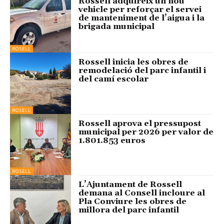
Rossell adquireix un nou
vehicle per reforçar el servei
de manteniment de l’aigua i la
brigada municipal
ROSELL
Rossell inicia les obres de
remodelació del parc infantil i
del camí escolar
ROSELL
Rossell aprova el pressupost
municipal per 2026 per valor de
1.801.853 euros
ROSELL
L’Ajuntament de Rossell
demana al Consell incloure al
Pla Conviure les obres de
millora del parc infantil