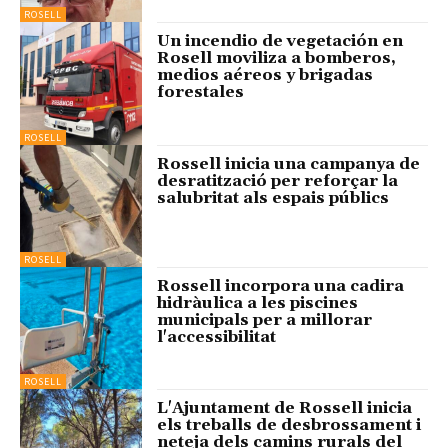
ROSELL
Un incendio de vegetación en
Rosell moviliza a bomberos,
medios aéreos y brigadas
forestales
ROSELL
Rossell inicia una campanya de
desratització per reforçar la
salubritat als espais públics
ROSELL
Rossell incorpora una cadira
hidràulica a les piscines
municipals per a millorar
l'accessibilitat
ROSELL
L'Ajuntament de Rossell inicia
els treballs de desbrossament i
neteja dels camins rurals del