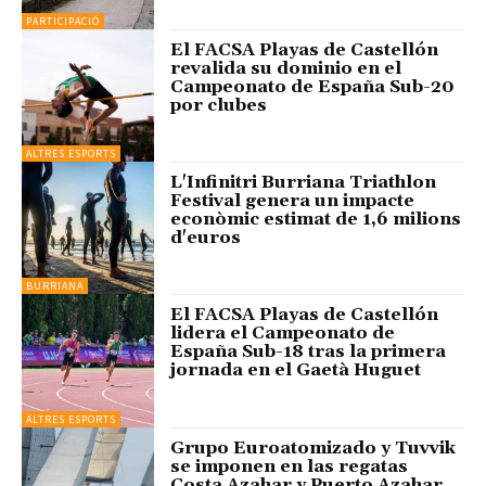
PARTICIPACIÓ
El FACSA Playas de Castellón
revalida su dominio en el
Campeonato de España Sub-20
por clubes
ALTRES ESPORTS
L'Infinitri Burriana Triathlon
Festival genera un impacte
econòmic estimat de 1,6 milions
d'euros
BURRIANA
El FACSA Playas de Castellón
lidera el Campeonato de
España Sub-18 tras la primera
jornada en el Gaetà Huguet
ALTRES ESPORTS
Grupo Euroatomizado y Tuvvik
se imponen en las regatas
Costa Azahar y Puerto Azahar