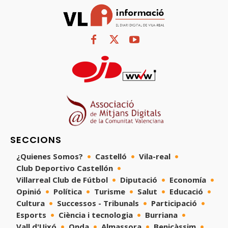
SECCIONS
¿Quienes Somos?
Castelló
Vila-real
Club Deportivo Castellón
Villarreal Club de Fútbol
Diputació
Economía
Opinió
Política
Turisme
Salut
Educació
Cultura
Successos - Tribunals
Participació
Esports
Ciència i tecnologia
Burriana
Vall d'Uixó
Onda
Almassora
Benicàssim