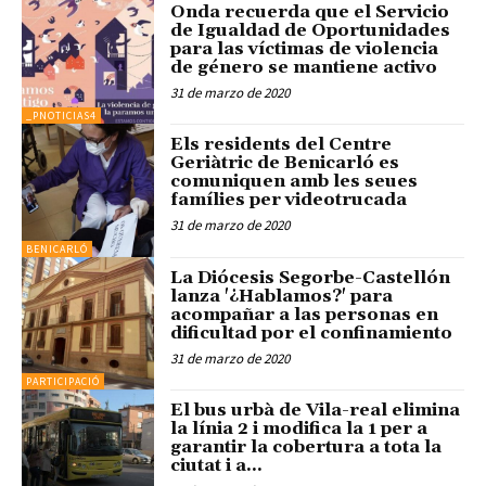
Onda recuerda que el Servicio
de Igualdad de Oportunidades
para las víctimas de violencia
de género se mantiene activo
31 de marzo de 2020
_PNOTICIAS4
Els residents del Centre
Geriàtric de Benicarló es
comuniquen amb les seues
famílies per videotrucada
31 de marzo de 2020
BENICARLÓ
La Diócesis Segorbe-Castellón
lanza '¿Hablamos?' para
acompañar a las personas en
dificultad por el confinamiento
31 de marzo de 2020
PARTICIPACIÓ
El bus urbà de Vila-real elimina
la línia 2 i modifica la 1 per a
garantir la cobertura a tota la
ciutat i a...