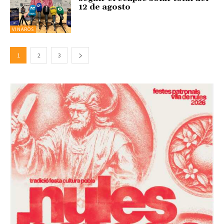
12 de agosto
VINARÒS
1
2
3