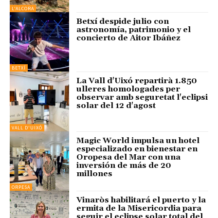
L'ALCORA
Betxí despide julio con
astronomía, patrimonio y el
concierto de Aitor Ibáñez
BETXÍ
La Vall d'Uixó repartirà 1.850
ulleres homologades per
observar amb seguretat l'eclipsi
solar del 12 d'agost
VALL D'UIXÓ
Magic World impulsa un hotel
especializado en bienestar en
Oropesa del Mar con una
inversión de más de 20
millones
ORPESA
Vinaròs habilitará el puerto y la
ermita de la Misericordia para
seguir el eclipse solar total del