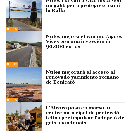
Nules i la Vall d'Uixó instal·len
un gàlib per a protegir el camí
la Ralla
NULES
Nules mejora el camino Aigües
Vives con una inversión de
90.000 euros
NULES
Nules mejorará el acceso al
renovado yacimiento romano
de Benicató
NULES
L'Alcora posa en marxa un
centre municipal de protecció
felina per impulsar l'adopció de
gats abandonats