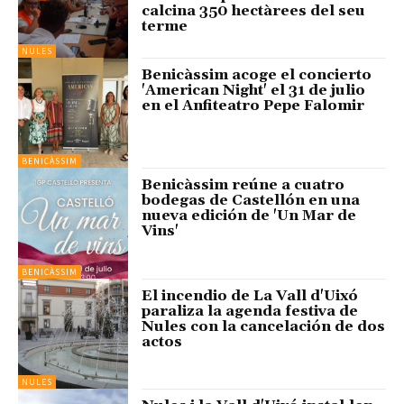
calcina 350 hectàrees del seu
terme
NULES
Benicàssim acoge el concierto
'American Night' el 31 de julio
en el Anfiteatro Pepe Falomir
BENICÀSSIM
Benicàssim reúne a cuatro
bodegas de Castellón en una
nueva edición de 'Un Mar de
Vins'
BENICÀSSIM
El incendio de La Vall d'Uixó
paraliza la agenda festiva de
Nules con la cancelación de dos
actos
NULES