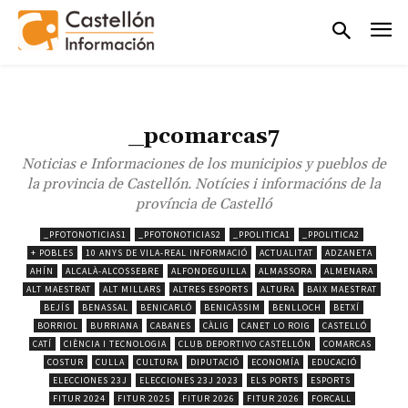
_pcomarcas7
Noticias e Informaciones de los municipios y pueblos de
la provincia de Castellón. Notícies i informacións de la
província de Castelló
_PFOTONOTICIAS1
_PFOTONOTICIAS2
_PPOLITICA1
_PPOLITICA2
+ POBLES
10 ANYS DE VILA-REAL INFORMACIÓ
ACTUALITAT
ADZANETA
AHÍN
ALCALÀ-ALCOSSEBRE
ALFONDEGUILLA
ALMASSORA
ALMENARA
ALT MAESTRAT
ALT MILLARS
ALTRES ESPORTS
ALTURA
BAIX MAESTRAT
BEJÍS
BENASSAL
BENICARLÓ
BENICÀSSIM
BENLLOCH
BETXÍ
BORRIOL
BURRIANA
CABANES
CÀLIG
CANET LO ROIG
CASTELLÓ
CATÍ
CIÈNCIA I TECNOLOGIA
CLUB DEPORTIVO CASTELLÓN
COMARCAS
COSTUR
CULLA
CULTURA
DIPUTACIÓ
ECONOMÍA
EDUCACIÓ
ELECCIONES 23J
ELECCIONES 23J 2023
ELS PORTS
ESPORTS
FITUR 2024
FITUR 2025
FITUR 2026
FITUR 2026
FORCALL