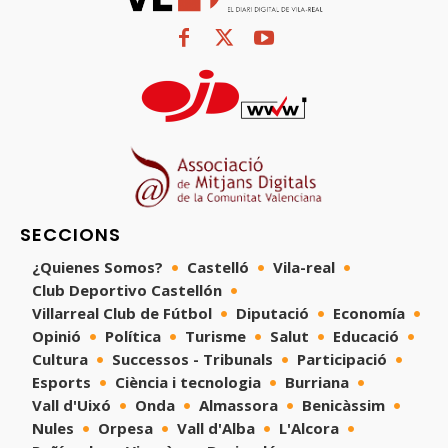
SECCIONS
¿Quienes Somos?
Castelló
Vila-real
Club Deportivo Castellón
Villarreal Club de Fútbol
Diputació
Economía
Opinió
Política
Turisme
Salut
Educació
Cultura
Successos - Tribunals
Participació
Esports
Ciència i tecnologia
Burriana
Vall d'Uixó
Onda
Almassora
Benicàssim
Nules
Orpesa
Vall d'Alba
L'Alcora