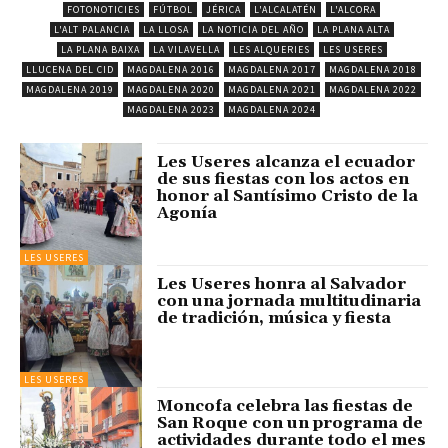
FOTONOTICIES
FÚTBOL
JÉRICA
L'ALCALATÉN
L'ALCORA
L'ALT PALANCIA
LA LLOSA
LA NOTICIA DEL AÑO
LA PLANA ALTA
LA PLANA BAIXA
LA VILAVELLA
LES ALQUERIES
LES USERES
LLUCENA DEL CID
MAGDALENA 2016
MAGDALENA 2017
MAGDALENA 2018
MAGDALENA 2019
MAGDALENA 2020
MAGDALENA 2021
MAGDALENA 2022
MAGDALENA 2023
MAGDALENA 2024
Les Useres alcanza el ecuador
de sus fiestas con los actos en
honor al Santísimo Cristo de la
Agonía
LES USERES
Les Useres honra al Salvador
con una jornada multitudinaria
de tradición, música y fiesta
LES USERES
Moncofa celebra las fiestas de
San Roque con un programa de
actividades durante todo el mes