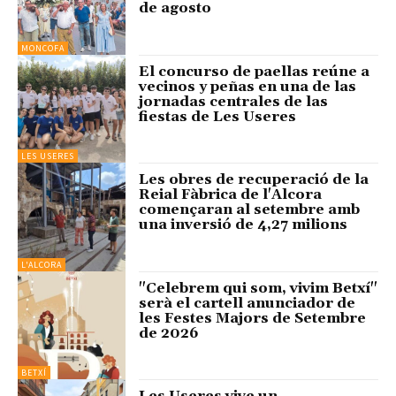
de agosto
MONCOFA
El concurso de paellas reúne a
vecinos y peñas en una de las
jornadas centrales de las
fiestas de Les Useres
LES USERES
Les obres de recuperació de la
Reial Fàbrica de l'Alcora
començaran al setembre amb
una inversió de 4,27 milions
L'ALCORA
"Celebrem qui som, vivim Betxí"
serà el cartell anunciador de
les Festes Majors de Setembre
de 2026
BETXÍ
Les Useres vive un