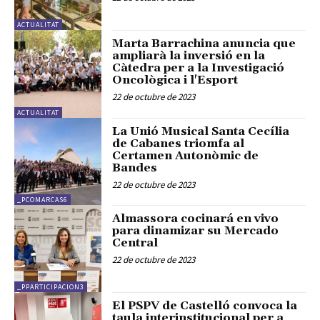
ACTUALITAT
Marta Barrachina anuncia que
ampliarà la inversió en la
Càtedra per a la Investigació
Oncològica i l'Esport
22 de octubre de 2023
ACTUALITAT
La Unió Musical Santa Cecília
de Cabanes triomfa al
Certamen Autonòmic de
Bandes
22 de octubre de 2023
_PCOMARCAS6
Almassora cocinará en vivo
para dinamizar su Mercado
Central
22 de octubre de 2023
_PPARTICIPACION3
El PSPV de Castelló convoca la
taula interinstitucional per a