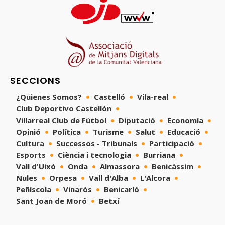
SECCIONS
¿Quienes Somos?
Castelló
Vila-real
Club Deportivo Castellón
Villarreal Club de Fútbol
Diputació
Economía
Opinió
Política
Turisme
Salut
Educació
Cultura
Successos - Tribunals
Participació
Esports
Ciència i tecnologia
Burriana
Vall d'Uixó
Onda
Almassora
Benicàssim
Nules
Orpesa
Vall d'Alba
L'Alcora
Peñíscola
Vinaròs
Benicarló
Sant Joan de Moró
Betxí