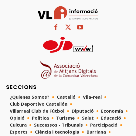
SECCIONS
¿Quienes Somos?
Castelló
Vila-real
Club Deportivo Castellón
Villarreal Club de Fútbol
Diputació
Economía
Opinió
Política
Turisme
Salut
Educació
Cultura
Successos - Tribunals
Participació
Esports
Ciència i tecnologia
Burriana