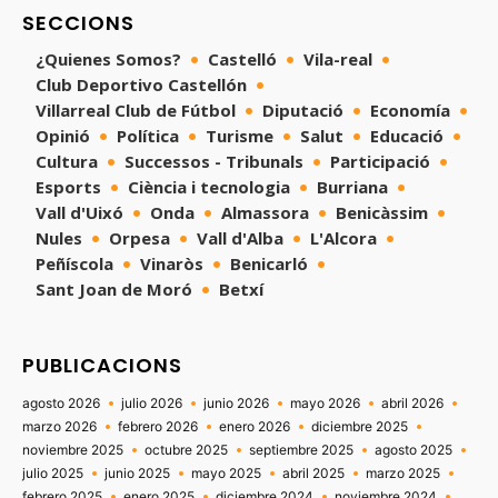
SECCIONS
¿Quienes Somos?
Castelló
Vila-real
Club Deportivo Castellón
Villarreal Club de Fútbol
Diputació
Economía
Opinió
Política
Turisme
Salut
Educació
Cultura
Successos - Tribunals
Participació
Esports
Ciència i tecnologia
Burriana
Vall d'Uixó
Onda
Almassora
Benicàssim
Nules
Orpesa
Vall d'Alba
L'Alcora
Peñíscola
Vinaròs
Benicarló
Sant Joan de Moró
Betxí
PUBLICACIONS
agosto 2026
julio 2026
junio 2026
mayo 2026
abril 2026
marzo 2026
febrero 2026
enero 2026
diciembre 2025
noviembre 2025
octubre 2025
septiembre 2025
agosto 2025
julio 2025
junio 2025
mayo 2025
abril 2025
marzo 2025
febrero 2025
enero 2025
diciembre 2024
noviembre 2024