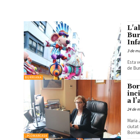
L'a
Bur
Inf
3 de ma
Esta v
de Burr
BURRIANA
Bor
inc
a l
24 de m
Maria 
ciutat i
Borrian
_PCOMARCAS4