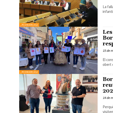
La fal
infanti
_PCOMARCAS2
Les
Bor
res
15 de m
El con
obert c
_PCOMARCAS2
Bor
reu
202
14 de m
Perquè
visiten