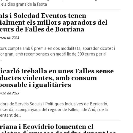
 els dies grans de la festa
als i Soledad Eventos tenen
cialment els millors aparadors del
curs de Falles de Borriana
rzo de 2023
curs compta amb 6 premis en dos modalitats, aparador xicotet i
or gran, amb recompenses en metàl·lic de 300 euros per al
..
icarló treballa en unes Falles sense
ductes violentes, amb consum
ponsable i igualitàries
rzo de 2023
idora de Serveis Socials i Polítiques Inclusives de Benicarló,
Cerdà, acompanyada del regidor de Falles, Ilde Añó, i de la
entant de...
riana i Ecovidrio fomenten el