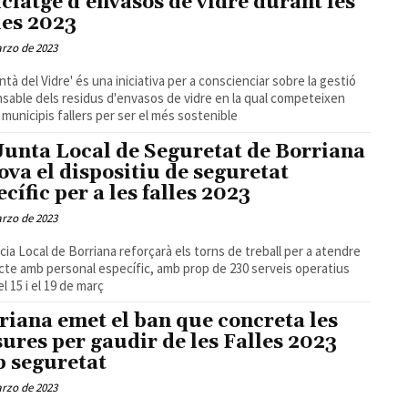
iclatge d'envasos de vidre durant les
les 2023
rzo de 2023
antà del Vidre' és una iniciativa per a conscienciar sobre la gestió
sable dels residus d'envasos de vidre en la qual competeixen
 municipis fallers per ser el més sostenible
Junta Local de Seguretat de Borriana
ova el dispositiu de seguretat
ecífic per a les falles 2023
rzo de 2023
icia Local de Borriana reforçarà els torns de treball per a atendre
cte amb personal específic, amb prop de 230 serveis operatius
l 15 i el 19 de març
riana emet el ban que concreta les
ures per gaudir de les Falles 2023
 seguretat
rzo de 2023