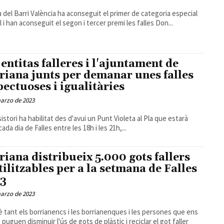
la del Barri València ha aconseguit el primer de categoria especial
l i han aconseguit el segon i tercer premi les falles Don...
 entitas falleres i l'ajuntament de
riana junts per demanar unes falles
pectuoses i igualitàries
arzo de 2023
sistori ha habilitat des d'avui un Punt Violeta al Pla que estarà
ada dia de Falles entre les 18h i les 21h,...
riana distribueix 5.000 gots fallers
tilitzables per a la setmana de Falles
3
arzo de 2023
 tant els borrianencs i les borrianenques i les persones que ens
 puguen disminuir l'ús de gots de plàstic i reciclar el got faller