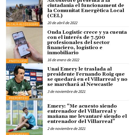
Alcossebre presenta a la
ciutadania el funcionament de
la Comunitat Energètica Local
(CEL)
20 de abril de 2022
ALCALÀ-ALCOSSEBRE
Onda Logistic crece y ya cuenta
con el interés de 7.500
profesionales del sector
financiero, logístico e
inmobiliario
16 de enero de 2022
_PNOTICIAS4
Unai Emery le traslada al
presidente Fernando Roig que
se quedará en el Villarreal y no
se marchará al Newcastle
3 de noviembre de 2021
_PDEPORTES1
Emery: “Me acuesto siendo
entrenador del Villarreal y
mañana me levantaré siendo el
entrenador del Villarreal”
2 de noviembre de 2021
_PDEPORTES1