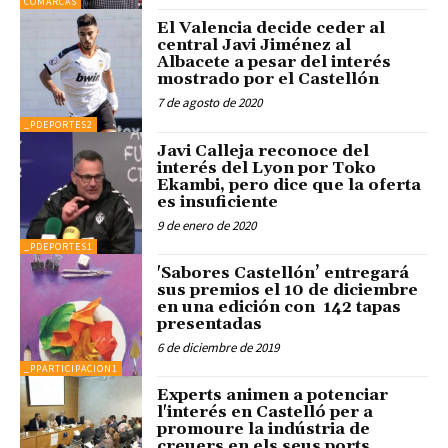
COMARCAS
El Valencia decide ceder al
central Javi Jiménez al
Albacete a pesar del interés
mostrado por el Castellón
7 de agosto de 2020
_PDEPORTES2
Javi Calleja reconoce del
interés del Lyon por Toko
Ekambi, pero dice que la oferta
es insuficiente
9 de enero de 2020
_PDEPORTES1
'Sabores Castellón’ entregará
sus premios el 10 de diciembre
en una edición con 142 tapas
presentadas
6 de diciembre de 2019
_PPARTICIPACION1
Experts animen a potenciar
l'interés en Castelló per a
promoure la indústria de
creuers en els seus ports