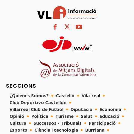
SECCIONS
¿Quienes Somos?
Castelló
Vila-real
Club Deportivo Castellón
Villarreal Club de Fútbol
Diputació
Economía
Opinió
Política
Turisme
Salut
Educació
Cultura
Successos - Tribunals
Participació
Esports
Ciència i tecnologia
Burriana