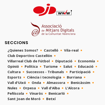
SECCIONS
¿Quienes Somos?
Castelló
Vila-real
Club Deportivo Castellón
Villarreal Club de Fútbol
Diputació
Economía
Opinió
Política
Turisme
Salut
Educació
Cultura
Successos - Tribunals
Participació
Esports
Ciència i tecnologia
Burriana
Vall d'Uixó
Onda
Almassora
Benicàssim
Nules
Orpesa
Vall d'Alba
L'Alcora
Peñíscola
Vinaròs
Benicarló
Sant Joan de Moró
Betxí