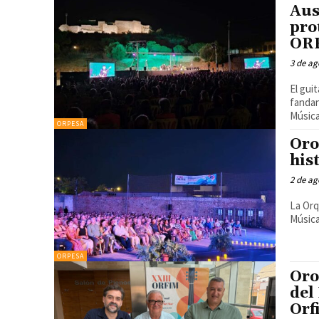
Aus
pro
ORF
3 de ag
El gui
fandan
ORPESA
Oro
his
2 de ag
La Orq
Música
ORPESA
Oro
del
Orf