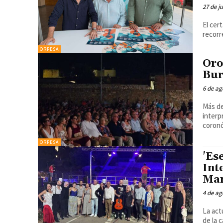
27 de j
El cer
recorr
ORPESA
Oro
Bur
6 de ag
Más de
interp
coronó 
ORPESA
'Es
Int
Mar
4 de ag
La act
de la call