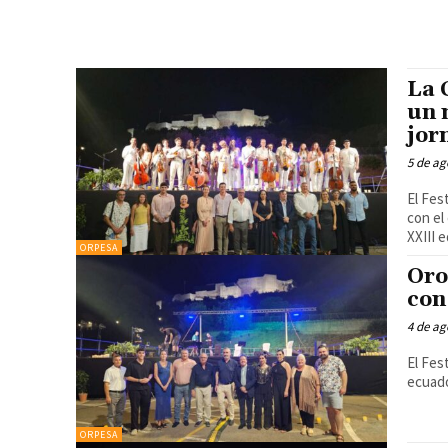
La 
un 
jor
5 de ag
El Fes
con el
XXIII e
ORPESA
Oro
con
4 de ag
El Fes
ecuado
ORPESA