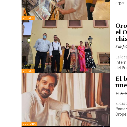
organi
ORPESA
Oro
el 
clá
5 de jul
La loc
Intern
del Pr
ORPESA
El 
nue
16 de e
El cas
Roma y c
Oropes
CULTURA