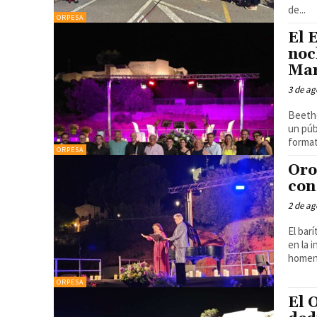
de...
ORPESA
El 
noc
Ma
3 de ag
Beetho
un púb
ORPESA
Oro
con
2 de ag
El bar
en la 
homena
ORPESA
El 