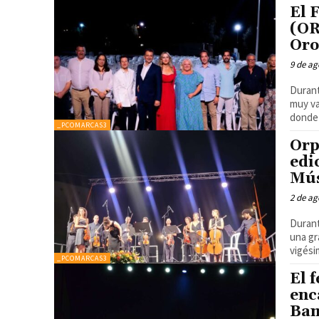
El 
(OR
Oro
9 de ag
Durant
muy va
donde 
_PCOMARCAS3
Orp
edi
Mús
2 de ag
Durant
una gran var
vigésim
_PCOMARCAS3
El 
enc
Ba