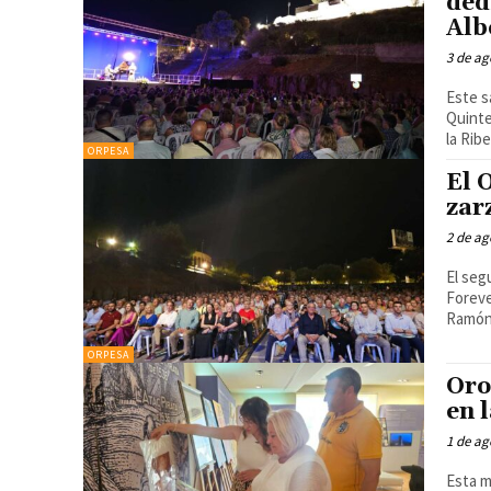
ded
Alb
3 de ag
Este s
Quinte
ORPESA
El 
zar
2 de ag
El seg
Foreve
Ramón.
ORPESA
Oro
en 
1 de ag
Esta m