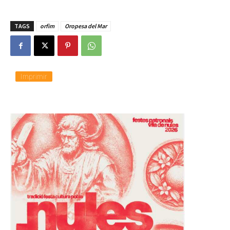
TAGS
orfim
Oropesa del Mar
Imprimir