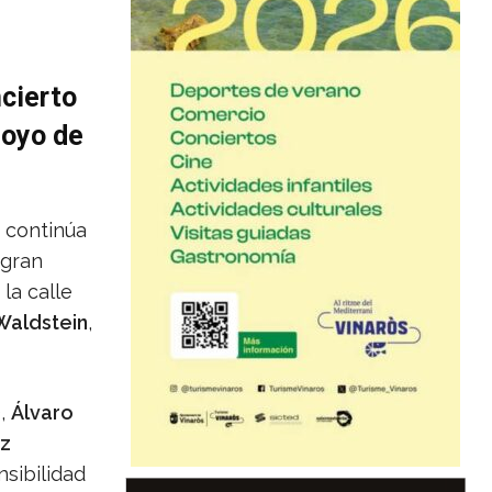
cierto
poyo de
continúa
 gran
la calle
Waldstein
,
),
Álvaro
z
sibilidad