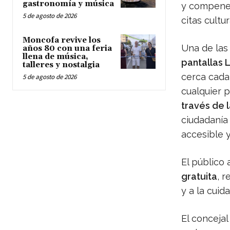
gastronomía y música
y compenet
5 de agosto de 2026
citas cultu
Moncofa revive los
Una de las
años 80 con una feria
llena de música,
pantallas 
talleres y nostalgia
cerca cada
5 de agosto de 2026
cualquier 
través de l
ciudadanía 
accesible y
El público
gratuita
, 
y a la cuid
El concejal