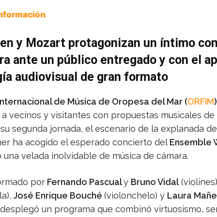
Información
en y Mozart protagonizan un íntimo con
a ante un público entregado y con el a
ía audiovisual de gran formato
 Internacional de Música de Oropesa del Mar (
ORFIM
)
 a vecinos y visitantes con propuestas musicales de
 su segunda jornada, el escenario de la explanada de 
ner ha acogido el esperado concierto del
Ensemble 
ó una velada inolvidable de música de cámara.
formado por
Fernando Pascual
y
Bruno Vidal
(violines
la),
José Enrique Bouché
(violonchelo) y
Laura Mañe
), desplegó un programa que combinó virtuosismo, sen