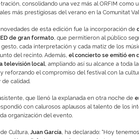
ración, consolidando una vez más al ORFIM como u
rales más prestigiosas del verano en la Comunitat Va
 novedades de esta edición fue la incorporación de
d
LED de gran formato
, que permitieron al público seg
 gesto, cada interpretación y cada matiz de los mús
punto del recinto. Además,
el concierto se emitió en 
a televisión local
, ampliando así su alcance a toda la
y reforzando el compromiso del festival con la cultu
 de calidad.
 asistente, que llenó la explanada en otra noche de
e
respondió con calurosos aplausos al talento de los in
ada organización del evento.
 de Cultura,
Juan García
, ha declarado: “Hoy tenemos