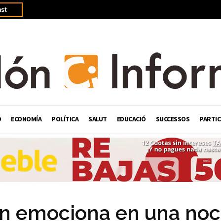
st
Ó
ECONOMÍA
POLÍTICA
SALUT
EDUCACIÓ
SUCCESSOS
PARTIC
in emociona en una no