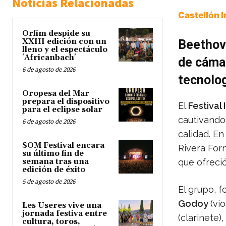
Noticias Relacionadas
Castellón 
Orfim despide su
XXIII edición con un
Beethov
lleno y el espectáculo
'Africanbach'
de cámar
6 de agosto de 2026
tecnolog
Oropesa del Mar
prepara el dispositivo
El
Festival
para el eclipse solar
cautivando
6 de agosto de 2026
calidad. En
SOM Festival encara
Rivera For
su último fin de
semana tras una
que ofreci
edición de éxito
5 de agosto de 2026
El grupo, 
Godoy
(vio
Les Useres vive una
jornada festiva entre
(clarinete
cultura, toros,