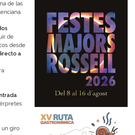
na de las
lenciana.
os
uir de
icos desde
directo a
ra
ntrada
térpretes
 un giro