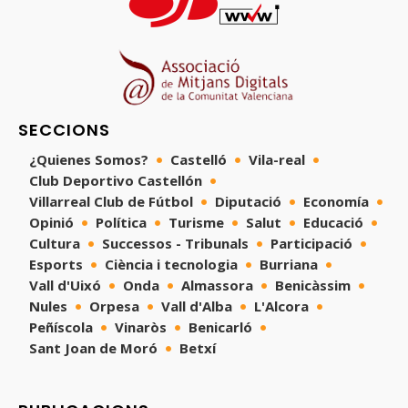
SECCIONS
¿Quienes Somos?
Castelló
Vila-real
Club Deportivo Castellón
Villarreal Club de Fútbol
Diputació
Economía
Opinió
Política
Turisme
Salut
Educació
Cultura
Successos - Tribunals
Participació
Esports
Ciència i tecnologia
Burriana
Vall d'Uixó
Onda
Almassora
Benicàssim
Nules
Orpesa
Vall d'Alba
L'Alcora
Peñíscola
Vinaròs
Benicarló
Sant Joan de Moró
Betxí