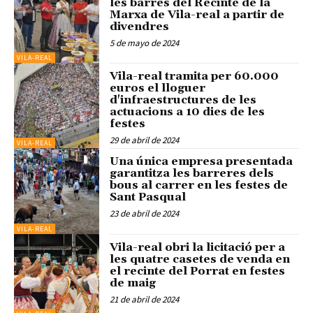
les barres del Recinte de la
Marxa de Vila-real a partir de
divendres
5 de mayo de 2024
VILA-REAL
Vila-real tramita per 60.000
euros el lloguer
d'infraestructures de les
actuacions a 10 dies de les
festes
29 de abril de 2024
VILA-REAL
Una única empresa presentada
garantitza les barreres dels
bous al carrer en les festes de
Sant Pasqual
23 de abril de 2024
VILA-REAL
Vila-real obri la licitació per a
les quatre casetes de venda en
el recinte del Porrat en festes
de maig
21 de abril de 2024