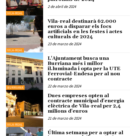
2 de abril de 2024
VILA-REAL
Vila-real destinarà 62.000
euros a disparar els focs
artificials en les festes i actes
culturals de 2024
23 de marzo de 2024
VILA-REAL
L'Ajuntament busca una
Burriana més i millor
il.luminada i opta per la UTE
Ferrovial-Endesa per al nou
contracte
22 de marzo de 2024
BURRIANA
Dues empreses opten al
contracte municipal d'energia
elèctrica de Vila-real per 2,4
milions d'euros
21 de marzo de 2024
VILA-REAL
Última setmana per a optar al