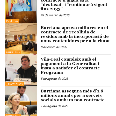
contracte d'aigua està
"desfasat" i "continuarà vigent
fins 2033"
28 de marzo de 2026
POLÍTICA
Burriana aprova millores en el
contracte de recollida de
residus amb la incorporació de
nous contenidors per a la ciutat
8 de enero de 2026
BURRIANA
Vila-real compleix amb el
pagament a la Generalitat i
insta a satisfer el contracte
Programa
5 de agosto de 2025
_PNOTICIAS3
Burriana assegura més d’1,6
milions anuals per a serveis
socials amb un nou contracte
1 de agosto de 2025
BURRIANA