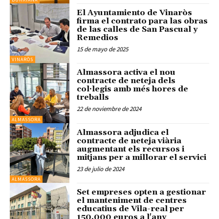
El Ayuntamiento de Vinaròs
firma el contrato para las obras
de las calles de San Pascual y
Remedios
15 de mayo de 2025
VINARÒS
Almassora activa el nou
contracte de neteja dels
col·legis amb més hores de
treballs
22 de noviembre de 2024
ALMASSORA
Almassora adjudica el
contracte de neteja viària
augmentant els recursos i
mitjans per a millorar el servici
23 de julio de 2024
ALMASSORA
Set empreses opten a gestionar
el manteniment de centres
educatius de Vila-real per
150.000 euros a l'any