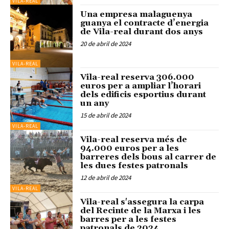
VILA-REAL
Una empresa malaguenya
guanya el contracte d’energia
de Vila-real durant dos anys
20 de abril de 2024
VILA-REAL
Vila-real reserva 306.000
euros per a ampliar l’horari
dels edificis esportius durant
un any
15 de abril de 2024
VILA-REAL
Vila-real reserva més de
94.000 euros per a les
barreres dels bous al carrer de
les dues festes patronals
12 de abril de 2024
VILA-REAL
Vila-real s'assegura la carpa
del Recinte de la Marxa i les
barres per a les festes
patronals de 2024