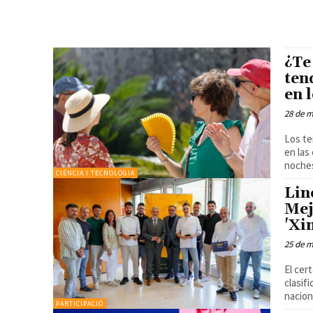
¿Te
ten
en 
28 de 
Los te
en las
noches
CIÈNCIA I TECNOLOGIA
Lin
Mej
'Xi
25 de 
El cer
clasif
nacion
PARTICIPACIÓ