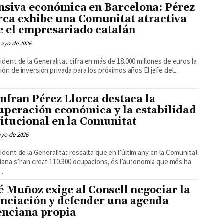
nsiva económica en Barcelona: Pérez
rca exhibe una Comunitat atractiva
e el empresariado catalán
mayo de 2026
sident de la Generalitat cifra en más de 18.000 millones de euros la
captación de inversión privada para los próximos años El jefe del...
nfran Pérez Llorca destaca la
uperación económica y la estabilidad
titucional en la Comunitat
ayo de 2026
sident de la Generalitat ressalta que en l’últim any en la Comunitat
iana s’han creat 110.300 ocupacions, és l’autonomia que més ha
..
é Muñoz exige al Consell negociar la
anciación y defender una agenda
enciana propia