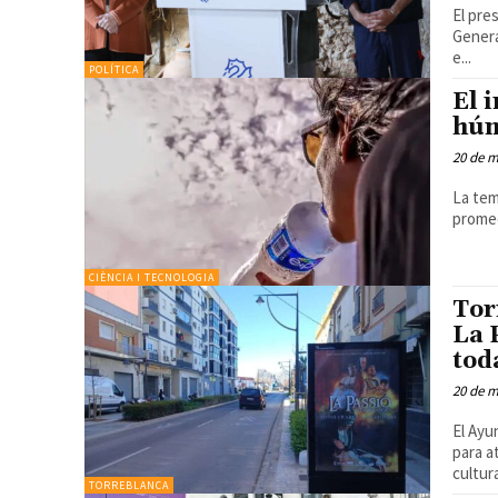
El pre
Genera
e...
POLÍTICA
El 
húm
20 de m
La tem
promed
CIÈNCIA I TECNOLOGIA
Tor
La 
tod
20 de m
El Ayu
para a
TORREBLANCA