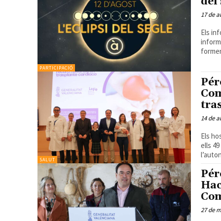
del
17 de a
Els in
informació
formen
PARTICIPACIÓ
Pér
Com
tra
14 de a
Els ho
ells 4
l’auton
SALUT
Pér
Hac
Com
27 de m