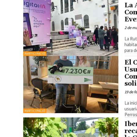
La 
Com
Eve
2 de ma
La Rut
habita
para d
PARTICIPACIÓ
El 
Usu
Com
sol
19 de f
La ini
usuarias de perros 
PARTICIPACIÓ
Perros 
Ibe
rec