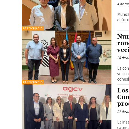
4 de m
Muñoz 
el fut
PARTICIPACIÓ
Nur
ron
vec
28 de a
La con
vecina
PARTICIPACIÓ
Los
Com
pro
27 de a
La ins
catego