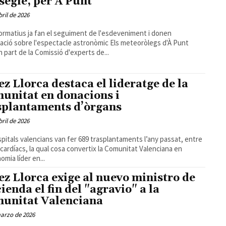
 segle, per À Punt
bril de 2026
formatius ja fan el seguiment de l'esdeveniment i donen
 sobre l'espectacle astronòmic Els meteoròlegs d'À Punt
 part de la Comissió d'experts de...
ez Llorca destaca el lideratge de la
unitat en donacions i
splantaments d’òrgans
bril de 2026
spitals valencians van fer 689 trasplantaments l’any passat, entre
9 cardíacs, la qual cosa convertix la Comunitat Valenciana en
omia líder en...
ez Llorca exige al nuevo ministro de
ienda el fin del "agravio" a la
unitat Valenciana
arzo de 2026