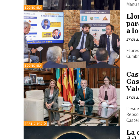
Manu Y
ECONOMÍA
Llo
par
a l
27 de a
El pre
Cumbre
ECONOMÍA
Cas
Gas
Val
17 de a
L'esde
Repsol
Castell
PARTICIPACIÓ
La 