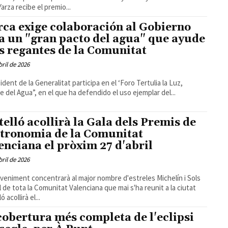
arza recibe el premio...
rca exige colaboración al Gobierno
a un "gran pacto del agua" que ayude
os regantes de la Comunitat
bril de 2026
sident de la Generalitat participa en el ‘Foro Tertulia la Luz,
 del Agua”, en el que ha defendido el uso ejemplar del...
telló acollirà la Gala dels Premis de
tronomia de la Comunitat
enciana el pròxim 27 d'abril
bril de 2026
veniment concentrarà al major nombre d'estreles Michelín i Sols
 de tota la Comunitat Valenciana que mai s'ha reunit a la ciutat
ó acollirà el...
cobertura més completa de l'eclipsi