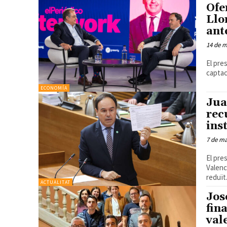
Ofe
Llo
ant
14 de 
El pre
ECONOMÍA
Jua
rec
ins
7 de m
El pre
Valenc
reduït.
ACTUALITAT
Jos
fin
val