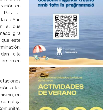
gración en
. Para tal
 la de San
en el que
amado gira
s que este
inación,
dan cita
e arden en
retaciones
ción a las
imismo, en
a compleja
omunitat,