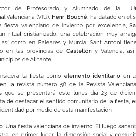
rector de Profesorado y Alumnado de la Uni
al Valenciana (VIU),
Henri Bouché
, ha datado en el s
la fiesta valenciano de invierno por excelencia,
San
un ritual cristianizado, una celebración muy arrai
 así como en Baleares y Murcia. Sant Antoni tien
to en las provincias de
Castellón
y Valencia, as
icipios de Alicante.
nsidera la fiesta como
elemento identitario
en un
en la revista número 58 de la Revista Valenciana
s que se presentará este lunes día 23 de diciem
ata de destacar el sentido comunitario de la fiesta, 
a identidad por medio de esta manifestación.
lo ‘Una fiesta valenciana de invierno: El fuego sanant
tra, en primer lugar, la dimensión social y comunit