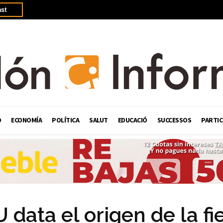
st
Ó
ECONOMÍA
POLÍTICA
SALUT
EDUCACIÓ
SUCCESSOS
PARTIC
U data el origen de la fi