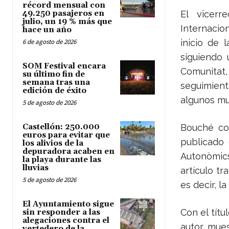
récord mensual con
49.250 pasajeros en
El vicer
julio, un 19 % más que
Internacion
hace un año
6 de agosto de 2026
inicio de 
siguiendo 
SOM Festival encara
Comunitat,
su último fin de
semana tras una
seguimien
edición de éxito
algunos mun
5 de agosto de 2026
Castellón: 250.000
Bouché co
euros para evitar que
publicado 
los alivios de la
depuradora acaben en
Autonòmic
la playa durante las
lluvias
artículo tr
5 de agosto de 2026
es decir, l
El Ayuntamiento sigue
Con el títu
sin responder a las
alegaciones contra el
autor mues
vertedero de la