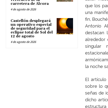
carretera de Alcora
que los pa
4 de agosto de 2026
una manife
fin, Bouché
Castellón desplegará
un operativo especial
Antonio A
de seguridad para el
eclipse total de Sol del
destacan l
12 de agosto
alrededor 
4 de agosto de 2026
singular
estaciona
armónicame
la noche s
El artícul
sobre lo q
señas de i
dicho artíc
estructur