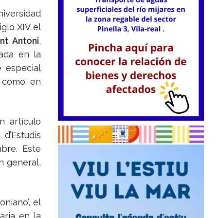
versidad
iglo XIV el
t Antoni
,
gada en la
e especial
í como en
 artículo
 d’Estudis
bre. Este
en general,
oniano’, el
aria en la