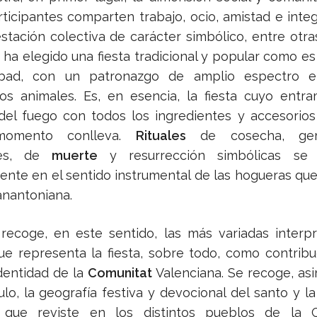
rticipantes comparten trabajo, ocio, amistad e inte
stación colectiva de carácter simbólico, entre otras
 ha elegido una fiesta tradicional y popular como es
bad, con un patronazgo de amplio espectro 
os animales. Es, en esencia, la fiesta cuyo entr
del fuego con todos los ingredientes y accesorio
 momento conlleva.
Rituales
de cosecha, germ
les, de
muerte
y resurrección simbólicas se 
nte en el sentido instrumental de las hogueras qu
anantoniana.
o recoge, en este sentido, las más variadas interp
ue representa la fiesta, sobre todo, como contribu
dentidad de la
Comunitat
Valenciana. Se recoge, as
ulo, la geografía festiva y devocional del santo y l
a que reviste en los distintos pueblos de la C