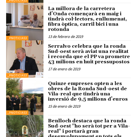
_PNOTICIAS3
La millora de la carretera
d’Onda començarà en maig i
tindrà col·lectors, enllumenat,
fibra òptica, carril bici i una
rotonda
13 de febrero de 2019
_PNOTICIAS3
Serralvo celebra que la ronda
Sud-oest serà aviat una realitat
i recorda que el PP va prometre
43 milions en huit pressupostos
17 de enero de 2019
_PNOTICIAS3
Quinze empreses opten a les
obres de la Ronda Sud-oest de
Vila-real que tindrà una
inversió de 9,5 milions d’euros
15 de enero de 2019
_PNOTICIAS3
Benlloch destaca que la ronda
Sud-oest "ho serà tot per a Vila-
real" i portarà gran
desenvolupament en tots els