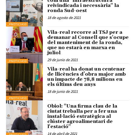
com una "infraestructura
reivindicada i necessària" la
ronda Sud-oest
18 de agosto de 2021
_PNOTICIAS3
Vila-real recorre al TSJ per a
demanar al Consell que s'ocupe
del manteniment de la ronda,
que no estarà en marxa en
juliol
29 de junio de 2021
_PNOTICIAS3
Vila-real ha donat un centenar
de llicències d’obra major amb
un impacte de 78,8 milions en
els últims deu anys
18 de junio de 2021
_PNOTICIAS3
Obiol: "Una firma clau de la
ciutat treballa per a fer una
instal·lació estratègica al
clúster agroalimentari de
l'estació"
14 de abril de 2021
_PNOTICIAS3