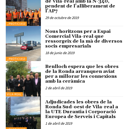
de Vila-real amb la N-340,
pendent de l’alliberament de
l’AP7
29 de octubre de 2019
_PNOTICIAS3
Nous horitzons per a Espai
Comercial Vila-real que
ressorgeix de la mà de diversos
socis empresarials
18 de junio de 2019
_PNOTICIAS3
Benlloch espera que les obres
de la Ronda arranquen aviat
per a millorar les connexions
amb la ceràmica
2 de abril de 2019
VILA-REAL
Adjudicades les obres de la
Ronda Sud-oest de Vila-real a
la UTE Durantia i Corporació
Europea de Serveis i Capitals
1 de abril de 2019