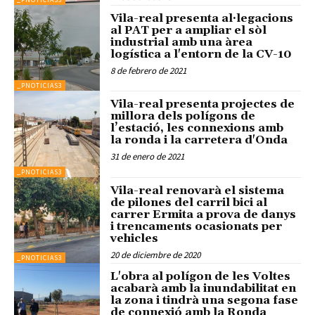
Vila-real presenta al·legacions
al PAT per a ampliar el sòl
industrial amb una àrea
logística a l'entorn de la CV-10
8 de febrero de 2021
_PNOTICIAS3
Vila-real presenta projectes de
millora dels polígons de
l’estació, les connexions amb
la ronda i la carretera d'Onda
31 de enero de 2021
_PNOTICIAS3
Vila-real renovarà el sistema
de pilones del carril bici al
carrer Ermita a prova de danys
i trencaments ocasionats per
vehicles
20 de diciembre de 2020
_PNOTICIAS3
L'obra al polígon de les Voltes
acabarà amb la inundabilitat en
la zona i tindrà una segona fase
de connexió amb la Ronda