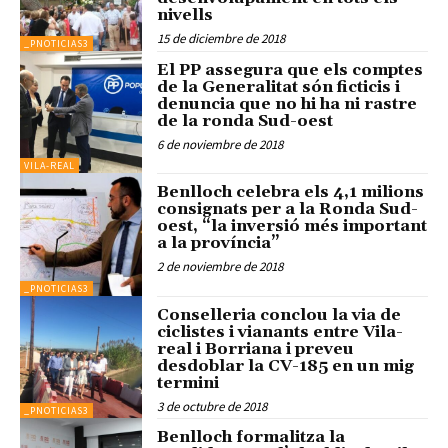
nivells
15 de diciembre de 2018
_PNOTICIAS3
El PP assegura que els comptes
de la Generalitat són ficticis i
denuncia que no hi ha ni rastre
de la ronda Sud-oest
6 de noviembre de 2018
VILA-REAL
Benlloch celebra els 4,1 milions
consignats per a la Ronda Sud-
oest, “la inversió més important
a la província”
2 de noviembre de 2018
_PNOTICIAS3
Conselleria conclou la via de
ciclistes i vianants entre Vila-
real i Borriana i preveu
desdoblar la CV-185 en un mig
termini
3 de octubre de 2018
_PNOTICIAS3
Benlloch formalitza la