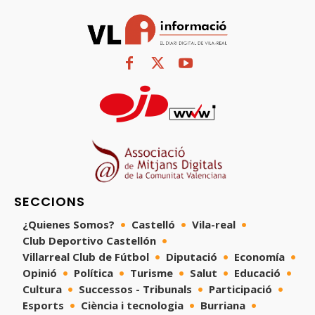
SECCIONS
¿Quienes Somos?
Castelló
Vila-real
Club Deportivo Castellón
Villarreal Club de Fútbol
Diputació
Economía
Opinió
Política
Turisme
Salut
Educació
Cultura
Successos - Tribunals
Participació
Esports
Ciència i tecnologia
Burriana