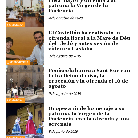
misa mayor y ofrenda a su
patrona la Virgen de la
Paciencia
4 de octubre de 2020
COMARCAS
El Castellón ha realizado la
ofrenda floral a la Mare de Déu
del Lledó y antes sesión de
vídeo en Castalia
9 de agosto de 2019
_PDEPORTES2
Peñíscola honra a Sant Roc con
la tradicional misa, la
procesión y la ofrenda el 16 de
agosto
9 de agosto de 2019
COMARCAS
Oropesa rinde homenaje a su
patrona, la Virgen de la
Paciencia, con la ofrenda y una
serenata
8 de junio de 2019
COMARCAS