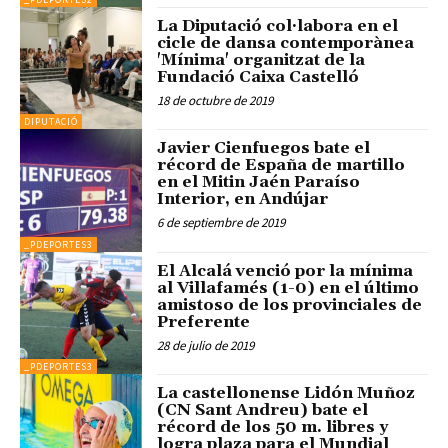
La Diputació col·labora en el
cicle de dansa contemporànea
'Mínima' organitzat de la
Fundació Caixa Castelló
18 de octubre de 2019
DIPUTACIÓ
Javier Cienfuegos bate el
récord de España de martillo
en el Mitin Jaén Paraíso
Interior, en Andújar
6 de septiembre de 2019
_PDEPORTES3
El Alcalá venció por la mínima
al Villafamés (1-0) en el último
amistoso de los provinciales de
Preferente
28 de julio de 2019
_PDEPORTES3
La castellonense Lidón Muñoz
(CN Sant Andreu) bate el
récord de los 50 m. libres y
logra plaza para el Mundial