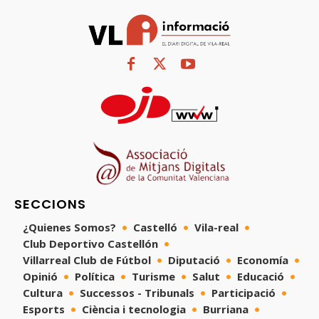
SECCIONS
¿Quienes Somos?
Castelló
Vila-real
Club Deportivo Castellón
Villarreal Club de Fútbol
Diputació
Economía
Opinió
Política
Turisme
Salut
Educació
Cultura
Successos - Tribunals
Participació
Esports
Ciència i tecnologia
Burriana