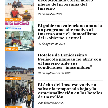
decepcionado con el nuevo
pliego del programa del
Imserso
23 de abril de 2025
ACTUALITAT
El gobierno valenciano anuncia
un programa alternativo al
Imserso ante el "inmovilismo"
del Gobierno Central
30 de agosto de 2024
TURISME
Hoteles de Benicàssim y
Peñíscola planean no abrir con
el Imserso ante sus
condiciones “inasumibles”
26 de septiembre de 2023
ACTUALITAT
El éxito del Imserso vuelve a
salvar la temporada baja y la
estacionalización en los hoteles
de Castellón
2 de febrero de 2023
_PNOTICIAS2