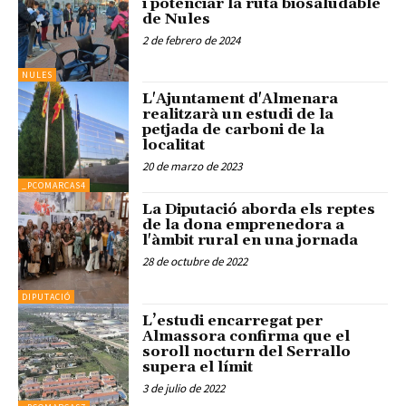
i potenciar la ruta biosaludable
de Nules
2 de febrero de 2024
NULES
L'Ajuntament d'Almenara
realitzarà un estudi de la
petjada de carboni de la
localitat
20 de marzo de 2023
_PCOMARCAS4
La Diputació aborda els reptes
de la dona emprenedora a
l'àmbit rural en una jornada
28 de octubre de 2022
DIPUTACIÓ
L’estudi encarregat per
Almassora confirma que el
soroll nocturn del Serrallo
supera el límit
3 de julio de 2022