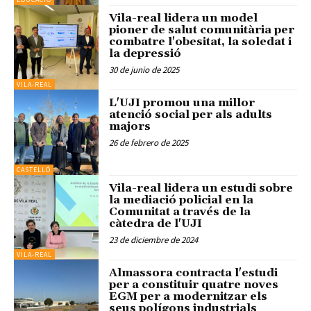
Vila-real lidera un model
pioner de salut comunitària per
combatre l'obesitat, la soledat i
la depressió
30 de junio de 2025
VILA-REAL
L'UJI promou una millor
atenció social per als adults
majors
26 de febrero de 2025
CASTELLÓ
Vila-real lidera un estudi sobre
la mediació policial en la
Comunitat a través de la
càtedra de l'UJI
23 de diciembre de 2024
VILA-REAL
Almassora contracta l'estudi
per a constituir quatre noves
EGM per a modernitzar els
seus polígons industrials