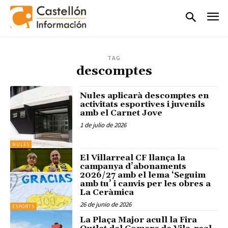
TAG
descomptes
Nules aplicarà descomptes en
activitats esportives i juvenils
amb el Carnet Jove
1 de julio de 2026
NULES
El Villarreal CF llança la
campanya d’abonaments
2026/27 amb el lema ‘Seguim
amb tu’ i canvis per les obres a
La Ceràmica
26 de junio de 2026
ESPORTS
La Plaça Major acull la Fira