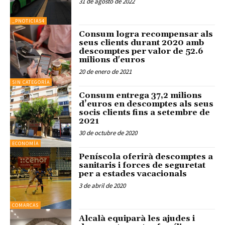
31 de agosto de 2022
_PNOTICIAS4
Consum logra recompensar als
seus clients durant 2020 amb
descomptes per valor de 52.6
milions d'euros
20 de enero de 2021
SIN CATEGORÍA
Consum entrega 37,2 milions
d’euros en descomptes als seus
socis clients fins a setembre de
2021
30 de octubre de 2020
ECONOMÍA
Peníscola oferirà descomptes a
sanitaris i forces de seguretat
per a estades vacacionals
3 de abril de 2020
COMARCAS
Alcalà equiparà les ajudes i