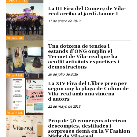
_PNOTICIAS3
La III Fira del Comerç de Vila-
real arriba al jardí Jaume I
11 de enero de 2019
VILA-REAL
Una dotzena de tendes i
estands d’ONG omplin el
Termet de Vila-real que ha
acollit activitats esportives i
demostracions
26 de julio de 2018
VILA-REAL
La XIV Fira del Llibre pren per
segon any la plaça de Colom de
Vila-real amb una vintena
d'autors
22 de mayo de 2018
VILA-REAL
Prop de 50 comerços oferiran
descomptes, desfilades i
sorpreses demà en la V Fashion
Night de Vila-real