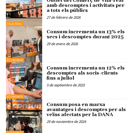
Outlet del Comerç de Vila-real
amb descomptes i activitats per
a tots els públics
27 de febrero de 2026
VILA-REAL
Consum incrementa un 13% els
xecs i descomptes durant 2025
29 de enero de 2026
ECONOMÍA
Consum incrementa un 12% els
descomptes als socis-clients
fins a juliol
5 de septiembre de 2025
ECONOMÍA
Consum posa en marxa
avantatges i descomptes per als
veïns afectats per la DANA
29 de noviembre de 2024
ECONOMÍA