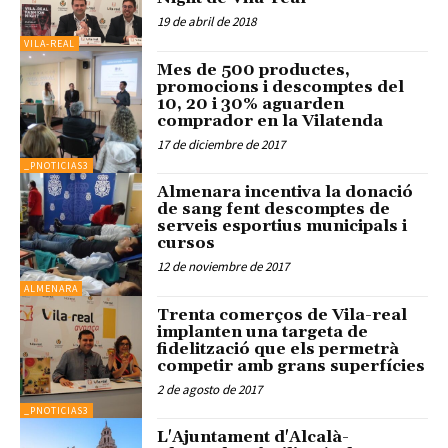
19 de abril de 2018
VILA-REAL
Mes de 500 productes,
promocions i descomptes del
10, 20 i 30% aguarden
comprador en la Vilatenda
17 de diciembre de 2017
_PNOTICIAS3
Almenara incentiva la donació
de sang fent descomptes de
serveis esportius municipals i
cursos
12 de noviembre de 2017
ALMENARA
Trenta comerços de Vila-real
implanten una targeta de
fidelització que els permetrà
competir amb grans superfícies
2 de agosto de 2017
_PNOTICIAS3
L'Ajuntament d'Alcalà-