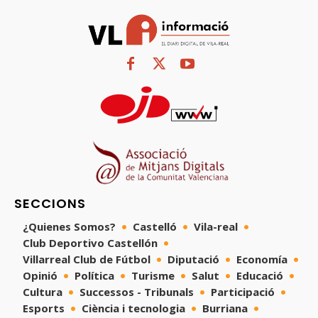
SECCIONS
¿Quienes Somos?
Castelló
Vila-real
Club Deportivo Castellón
Villarreal Club de Fútbol
Diputació
Economía
Opinió
Política
Turisme
Salut
Educació
Cultura
Successos - Tribunals
Participació
Esports
Ciència i tecnologia
Burriana