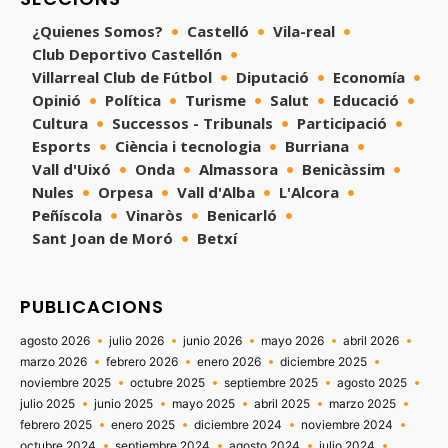
¿Quienes Somos?
Castelló
Vila-real
Club Deportivo Castellón
Villarreal Club de Fútbol
Diputació
Economía
Opinió
Política
Turisme
Salut
Educació
Cultura
Successos - Tribunals
Participació
Esports
Ciència i tecnologia
Burriana
Vall d'Uixó
Onda
Almassora
Benicàssim
Nules
Orpesa
Vall d'Alba
L'Alcora
Peñíscola
Vinaròs
Benicarló
Sant Joan de Moró
Betxí
PUBLICACIONS
agosto 2026
julio 2026
junio 2026
mayo 2026
abril 2026
marzo 2026
febrero 2026
enero 2026
diciembre 2025
noviembre 2025
octubre 2025
septiembre 2025
agosto 2025
julio 2025
junio 2025
mayo 2025
abril 2025
marzo 2025
febrero 2025
enero 2025
diciembre 2024
noviembre 2024
octubre 2024
septiembre 2024
agosto 2024
julio 2024