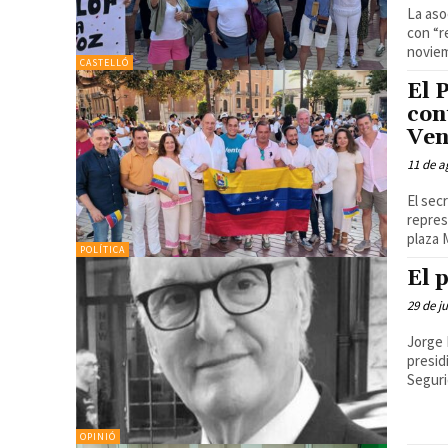
La aso
con “r
CASTELLÓ
El 
con
Ven
11 de a
El sec
repres
plaza M
POLÍTICA
El 
29 de j
Jorge Fuent
presid
Segurid
OPINIÓ