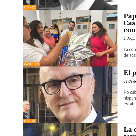
OPINIÓ
Pap
Cas
con
1 de ju
La con
de act
CASTELLÓ
El 
11 de e
No cab
hispan
estable
OPINIÓ
La 