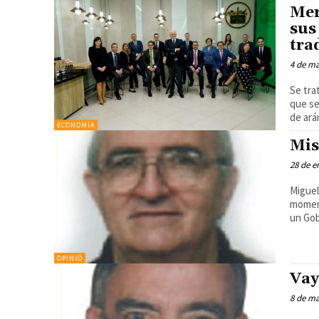
Mer
sus
tra
4 de ma
Se tra
que se
de ar
ECONOMÍA
Mis
28 de e
Miguel B
moment
un Gob
OPINIÓ
Vay
8 de ma