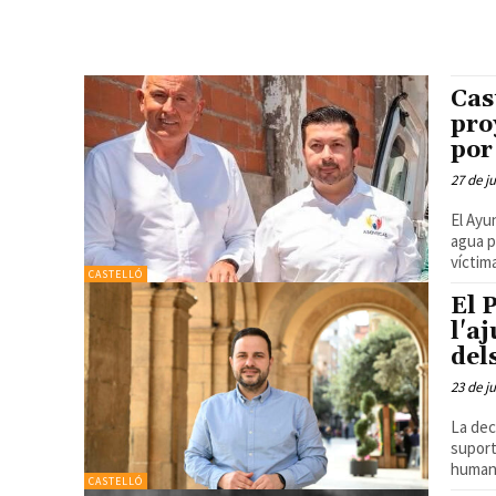
Cas
pro
por
27 de j
El Ayu
agua p
CASTELLÓ
El 
l'a
del
23 de j
La dec
suport
CASTELLÓ