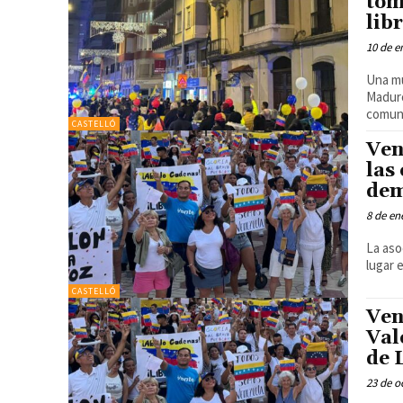
tom
libr
10 de e
Una mu
Maduro
comuni
CASTELLÓ
Ven
las
dem
8 de en
La aso
lugar 
CASTELLÓ
Ven
Val
de 
23 de o