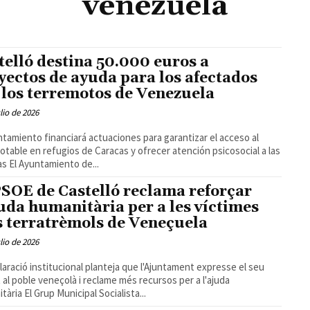
venezuela
telló destina 50.000 euros a
yectos de ayuda para los afectados
 los terremotos de Venezuela
ulio de 2026
ntamiento financiará actuaciones para garantizar el acceso al
otable en refugios de Caracas y ofrecer atención psicosocial a las
víctimas El Ayuntamiento de...
PSOE de Castelló reclama reforçar
juda humanitària per a les víctimes
s terratrèmols de Veneçuela
ulio de 2026
laració institucional planteja que l'Ajuntament expresse el seu
 al poble veneçolà i reclame més recursos per a l'ajuda
humanitària El Grup Municipal Socialista...