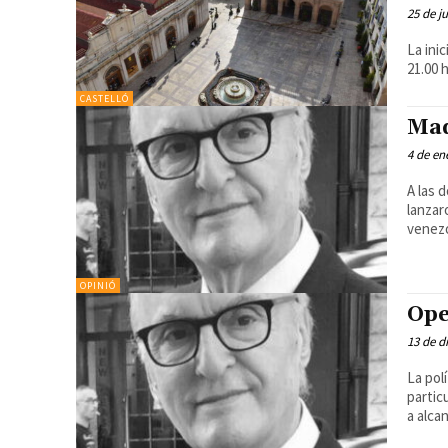
25 de j
La ini
21.00 h
CASTELLÓ
Mad
4 de en
A las 
lanzar
venezo
OPINIÓ
Ope
13 de d
La pol
partic
a alcan