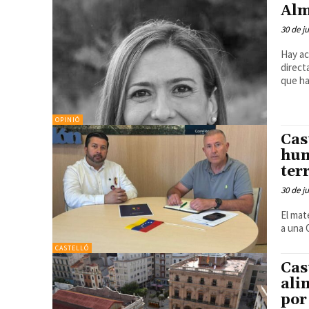
Alm
30 de j
Hay ac
direct
que ha
OPINIÓ
Cas
hum
ter
30 de j
El mat
a una 
CASTELLÓ
Cas
ali
por