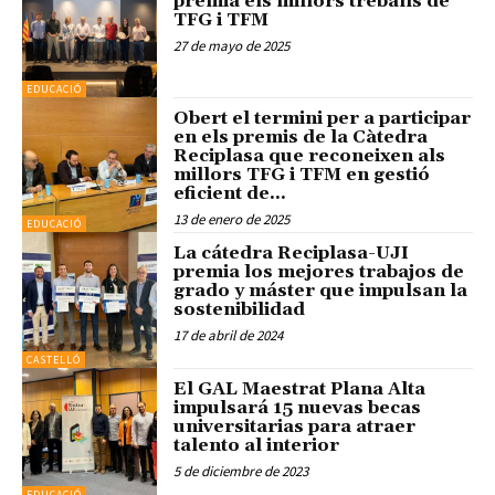
premia els millors treballs de
TFG i TFM
27 de mayo de 2025
EDUCACIÓ
Obert el termini per a participar
en els premis de la Càtedra
Reciplasa que reconeixen als
millors TFG i TFM en gestió
eficient de...
13 de enero de 2025
EDUCACIÓ
La cátedra Reciplasa-UJI
premia los mejores trabajos de
grado y máster que impulsan la
sostenibilidad
17 de abril de 2024
CASTELLÓ
El GAL Maestrat Plana Alta
impulsará 15 nuevas becas
universitarias para atraer
talento al interior
5 de diciembre de 2023
EDUCACIÓ