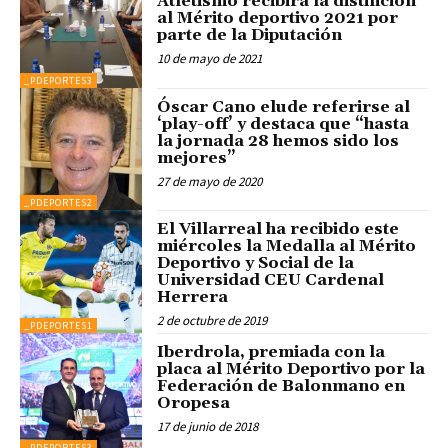
Atletismo recibirá la distinción
al Mérito deportivo 2021 por
parte de la Diputación
10 de mayo de 2021
_PDEPORTES3
Óscar Cano elude referirse al
‘play-off’ y destaca que “hasta
la jornada 28 hemos sido los
mejores”
27 de mayo de 2020
_PDEPORTES2
El Villarreal ha recibido este
miércoles la Medalla al Mérito
Deportivo y Social de la
Universidad CEU Cardenal
Herrera
2 de octubre de 2019
_PDEPORTES1
Iberdrola, premiada con la
placa al Mérito Deportivo por la
Federación de Balonmano en
Oropesa
17 de junio de 2018
_PDEPORTES3