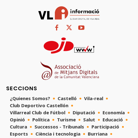
SECCIONS
¿Quienes Somos?
Castelló
Vila-real
Club Deportivo Castellón
Villarreal Club de Fútbol
Diputació
Economía
Opinió
Política
Turisme
Salut
Educació
Cultura
Successos - Tribunals
Participació
Esports
Ciència i tecnologia
Burriana