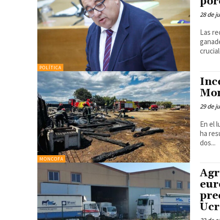
por
28 de j
Las re
ganade
crucial
POLÍTICA
Inc
Mo
29 de j
En el 
ha resu
dos...
MONCOFA
Agr
eur
pre
Ucr