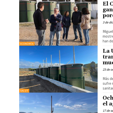
El 
gan
por
3 de di
Miguel
mostre
ECONOMÍA
La 
tra
mue
23 de o
Más de
sufre 
sanita
SALUT
Och
el 
17 de s