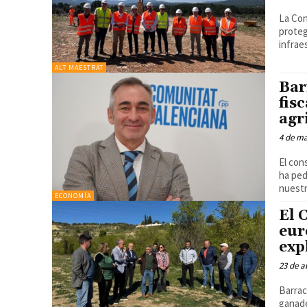
La Con
proteg
infraes
ALT MAESTRAT
Bar
fis
agr
4 de m
El con
ha ped
nuestr
ECONOMÍA
El 
eur
exp
23 de a
Barrac
ganade