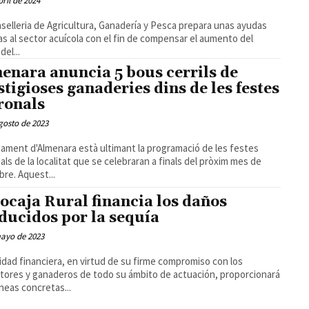
bril de 2024
selleria de Agricultura, Ganadería y Pesca prepara unas ayudas
das al sector acuícola con el fin de compensar el aumento del
del...
enara anuncia 5 bous cerrils de
stigioses ganaderies dins de les festes
ronals
gosto de 2023
tament d'Almenara està ultimant la programació de les festes
als de la localitat que se celebraran a finals del pròxim mes de
re. Aquest...
ocaja Rural financia los daños
ducidos por la sequía
mayo de 2023
idad financiera, en virtud de su firme compromiso con los
ltores y ganaderos de todo su ámbito de actuación, proporcionará
íneas concretas...