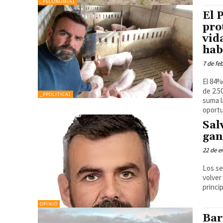
_PECONOMIA1
El 
pro
vid
hab
7 de fe
El 84%
de 2.5
_PPOLITICA1
suma l
oportu
Sal
gan
22 de e
Los se
volver
princi
OPINIÓ
Bar