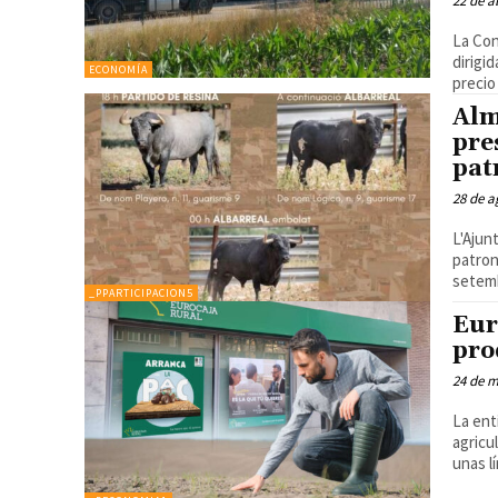
22 de a
La Con
dirigi
ECONOMÍA
precio 
Alm
pre
pat
28 de a
L'Ajun
patron
setemb
_PPARTICIPACION5
Eur
pro
24 de 
La ent
agricu
unas l