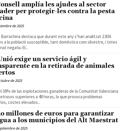
Consell amplía les ajudes al sector
ader per protegir-les contra la pesta
cina
ciembre de 2025
 Barrachina destaca que durant este any s’han analitzat 2.836
s a la població susceptible, tant domèstica com silvestre, i totes
han donat negatiu El...
Unió exige un servicio ágil y
nsparente en la retirada de animales
rtos
ctubre de 2025
l 38% de las explotaciones ganaderas de la Comunitat Valenciana
retrasos superiores a 48 horas, lo que provoca problemas
rios, costes elevados...
o millones de euros para garantizar
agua a los municipios del Alt Maestrat
eptiembre de 2025