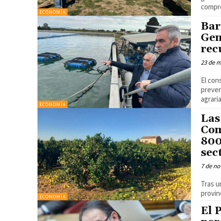
compro
ECONOMÍA
Bar
Gen
rec
23 de m
El con
preven
agraria
ECONOMÍA
Las
Com
800
sec
7 de no
Tras u
provin
ECONOMÍA
El 