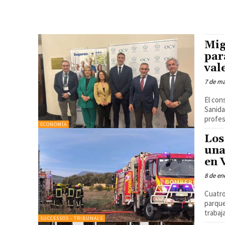
Mig
par
val
7 de m
El con
Sanida
ECONOMÍA
Los
una
en 
8 de en
Cuatro
parque
trabaj
SUCCESSOS - TRIBUNALS