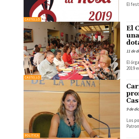
El fes
CASTELLÓ
El 
una
dot
11 de d
El órg
2019 e
CASTELLÓ
Car
pro
Cas
9 de di
Los po
Patron
POLÍTICA