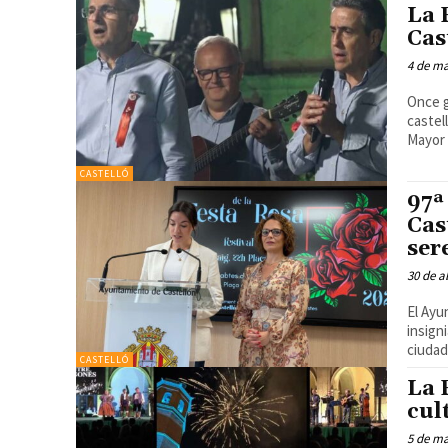
La 
Cas
4 de m
Once g
castell
Mayor 
CASTELLÓ
97ª
Cas
ser
30 de a
El Ayu
insign
CASTELLÓ
La 
cul
5 de m