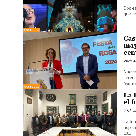
Dos es
que ll
CASTELLÓ
Cas
may
cen
24 de a
Nueve 
serena
Ayunta
CASTELLÓ
La 
el 
20 de n
La Jun
hoja d
La...