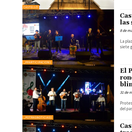
CASTELLÓ
Cas
las
8 de m
La pla
siete 
_PPARTICIPACION1
El 
ron
bli
31 de 
Protes
del pa
_POTRASNOTICIAS1
Cas