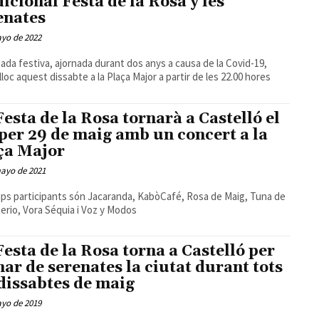
dicional Festa de la Rosa y les
enates
ayo de 2022
nada festiva, ajornada durant dos anys a causa de la Covid-19,
 lloc aquest dissabte a la Plaça Major a partir de les 22.00 hores
Festa de la Rosa tornarà a Castelló el
per 29 de maig amb un concert a la
ça Major
mayo de 2021
ups participants són Jacaranda, KabòCafé, Rosa de Maig, Tuna de
erio, Vora Séquia i Voz y Modos
Festa de la Rosa torna a Castelló per
nar de serenates la ciutat durant tots
 dissabtes de maig
ayo de 2019