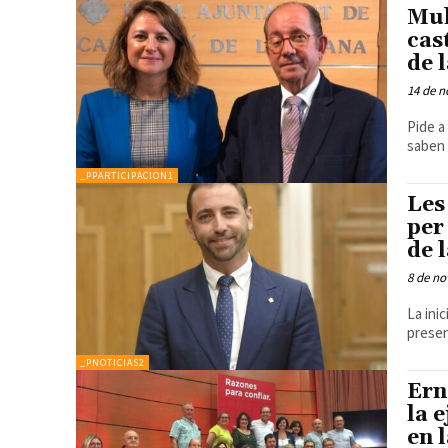
Mul
cas
de 
14 de n
Pide a
saben 
_PPARTICIPACION1
Les
per
de 
8 de no
La inic
presen
_PNOTICIAS2
Ern
la 
en 