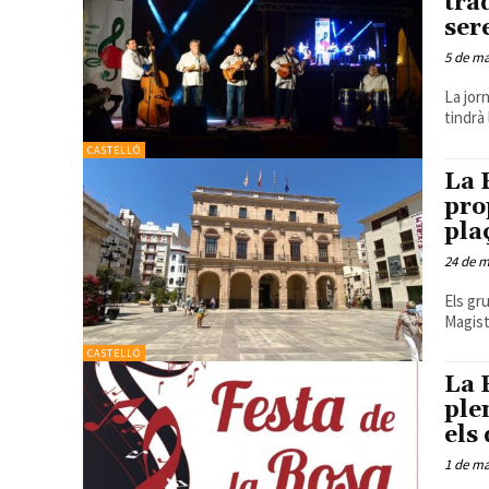
tra
ser
5 de m
La jor
tindrà
CASTELLÓ
La 
pro
pla
24 de 
Els gr
Magist
CASTELLÓ
La 
ple
els
1 de m