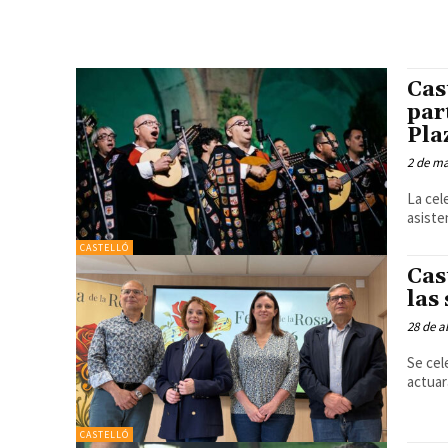
Cas
par
Pla
2 de m
La cel
asiste
CASTELLÓ
Cas
las
28 de a
Se cel
actuar
CASTELLÓ