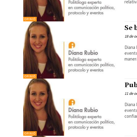
relativ
OPINIÓ
Se 
18 de o
Diana 
evento
manera
OPINIÓ
Pub
11 de o
Diana 
evento
confia
OPINIÓ