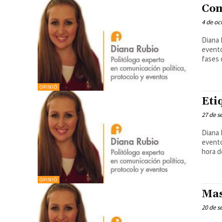
Com
4 de oc
Diana 
evento
fases 
OPINIÓ
Eti
27 de s
Diana 
evento
hora de
OPINIÓ
Mas
20 de s