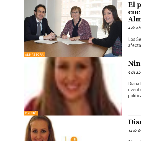
El 
ene
Alm
4 de ab
Los Se
afecta
ALMASSORA
Nin
4 de ab
Diana 
evento
polític
OPINIÓ
Dis
14 de f