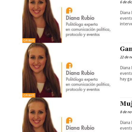
6 de di
Diana 
evento
interv
OPINIÓ
Gan
22 de n
Diana 
evento
hay ga
OPINIÓ
Muj
8 de no
Diana 
evento