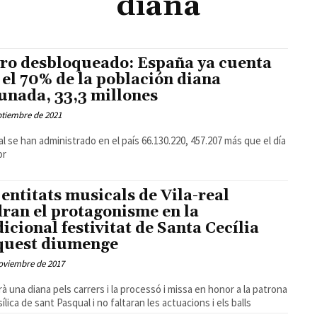
diana
ro desbloqueado: España ya cuenta
 el 70% de la población diana
unada, 33,3 millones
ptiembre de 2021
al se han administrado en el país 66.130.220, 457.207 más que el día
or
 entitats musicals de Vila-real
dran el protagonisme en la
dicional festivitat de Santa Cecília
quest diumenge
oviembre de 2017
rà una diana pels carrers i la processó i missa en honor a la patrona
sílica de sant Pasqual i no faltaran les actuacions i els balls