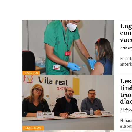
Log
con
vac
1 de se
En tot
anteri
_PSALUD1
Les
tin
tra
d’a
14 de n
Hi hau
a la ba
_PNOTICIAS3