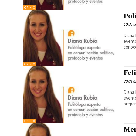
OPINIÓ
Pol
10 de e
Diana 
eventos. Estamos asistiendo al cambio del pro
conoce
OPINIÓ
Fel
20 de d
Diana 
evento
prepar
OPINIÓ
Mem