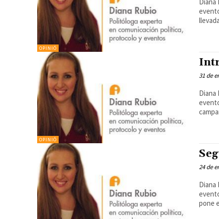
Diana 
evento
llevada
OPINIÓ
Int
31 de e
Diana 
evento
campañ
OPINIÓ
Seg
24 de e
Diana 
evento
pone e