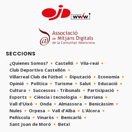
SECCIONS
¿Quienes Somos?
Castelló
Vila-real
Club Deportivo Castellón
Villarreal Club de Fútbol
Diputació
Economía
Opinió
Política
Turisme
Salut
Educació
Cultura
Successos - Tribunals
Participació
Esports
Ciència i tecnologia
Burriana
Vall d'Uixó
Onda
Almassora
Benicàssim
Nules
Orpesa
Vall d'Alba
L'Alcora
Peñíscola
Vinaròs
Benicarló
Sant Joan de Moró
Betxí