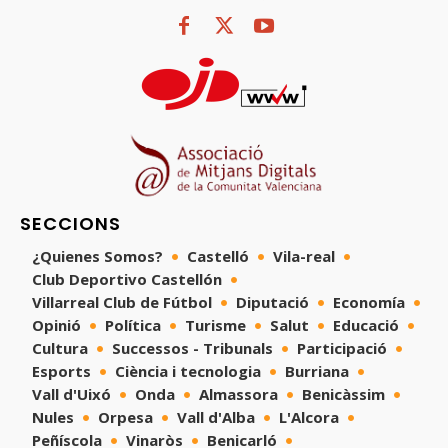
SECCIONS
¿Quienes Somos?
Castelló
Vila-real
Club Deportivo Castellón
Villarreal Club de Fútbol
Diputació
Economía
Opinió
Política
Turisme
Salut
Educació
Cultura
Successos - Tribunals
Participació
Esports
Ciència i tecnologia
Burriana
Vall d'Uixó
Onda
Almassora
Benicàssim
Nules
Orpesa
Vall d'Alba
L'Alcora
Peñíscola
Vinaròs
Benicarló