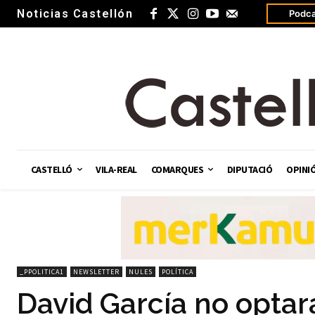
Noticias Castellón
Podca
CASTELLÓ
VILA-REAL
COMARQUES
DIPUTACIÓ
OPINI
_PPOLITICA1
NEWSLETTER
NULES
POLÍTICA
David García no optar