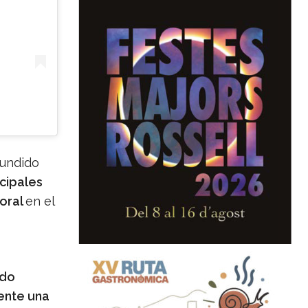
fundido
cipales
toral
en el
ado
ente una