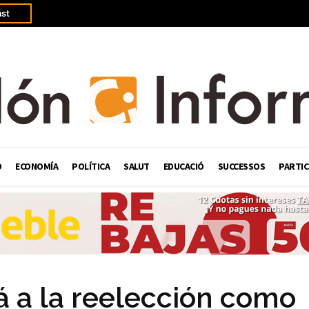
st
Ó
ECONOMÍA
POLÍTICA
SALUT
EDUCACIÓ
SUCCESSOS
PARTIC
á a la reelección como