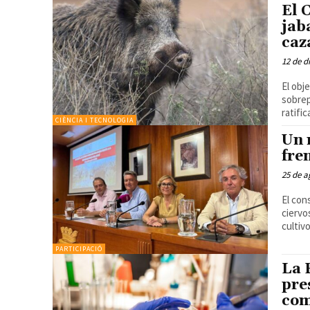
El 
jab
caz
12 de d
El obj
sobrepob
ratific
CIÈNCIA I TECNOLOGIA
Un 
fre
25 de a
El con
ciervo
cultivo
PARTICIPACIÓ
La 
pre
com