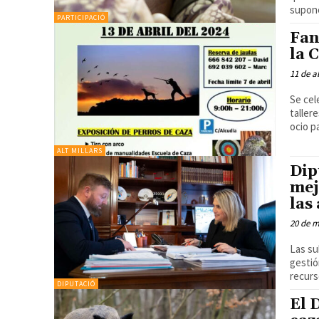
supone
PARTICIPACIÓ
Fan
la 
11 de a
Se cel
taller
ocio pa
ALT MILLARS
Dip
mej
las
20 de m
Las su
gestió
recurs
DIPUTACIÓ
El 