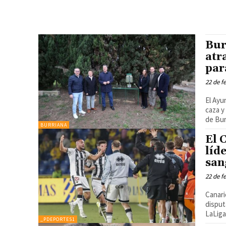
Bur
atr
par
22 de f
El Ayu
caza y c
de Burr
BURRIANA
El 
líd
san
22 de f
Canari
disput
_PDEPORTES1