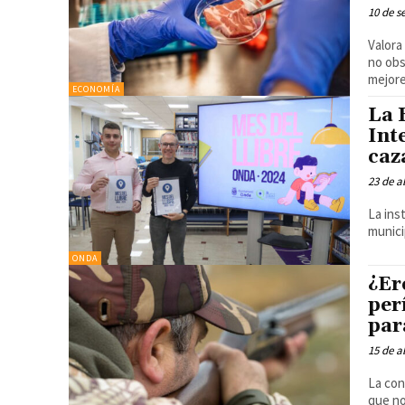
10 de s
Valora
no obs
mejore
ECONOMÍA
La 
Int
caz
23 de a
La ins
munici
ONDA
¿Er
per
par
15 de a
La con
que no