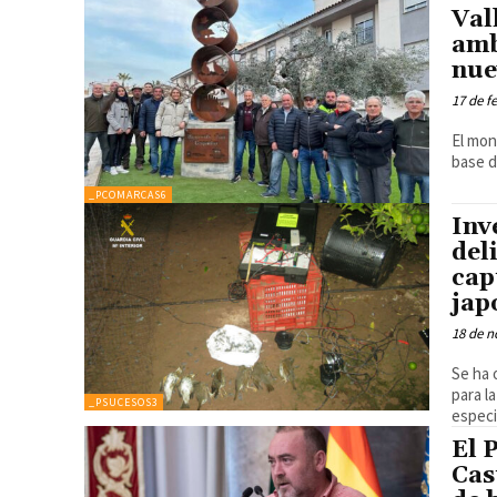
Val
amb
nue
17 de f
El mon
base 
_PCOMARCAS6
Inv
deli
cap
jap
18 de n
Se ha 
para l
_PSUCESOS3
especi
El 
Cas