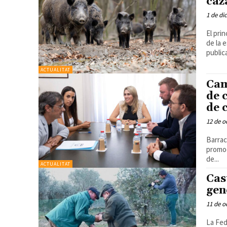
caz
1 de di
El pri
de la especie El Diari Oficial de
publica
ACTUALITAT
Cam
de 
de 
12 de o
Barrac
promoc
de...
ACTUALITAT
Cas
gen
11 de o
La Fed