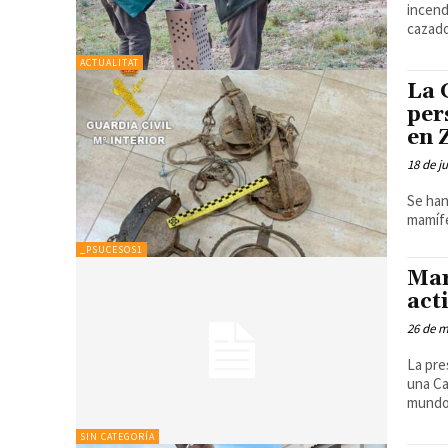
incendios La temporada de caza arranca por 
cazado
ACTUALITAT
La 
per
en 
18 de j
Se han
mamíf
_PSUCESOS1
Mar
act
26 de 
La pre
una Ca
mundo.
SIN CATEGORÍA