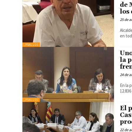
de 
los
25 de a
Alcald
en tod
_PSALUD1
Uno
la 
fre
24 de a
En la 
12.836
_PSALUD1
El 
Cas
pro
22 de a