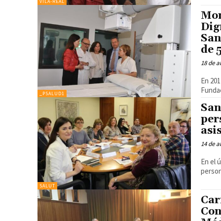
VILA-REAL
Mon
Dig
San
de 
18 de a
En 201
Fundac
_PSALUD1
San
per
asi
14 de a
En el 
person
SALUT
Car
Con