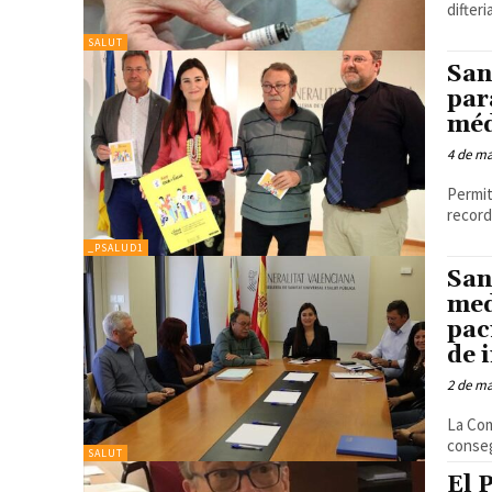
difteri
SALUT
San
par
méd
4 de m
Permit
record
_PSALUD1
San
med
pac
de 
2 de m
La Com
conseg
SALUT
El 