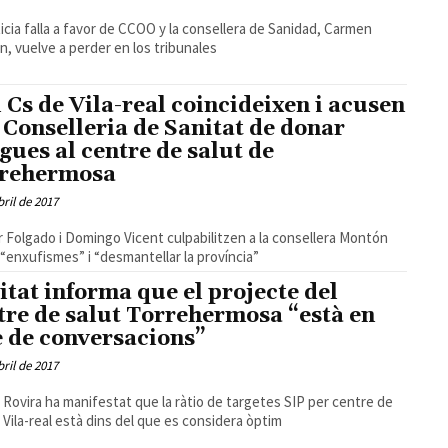
ticia falla a favor de CCOO y la consellera de Sanidad, Carmen
, vuelve a perder en los tribunales
i Cs de Vila-real coincideixen i acusen
a Conselleria de Sanitat de donar
rgues al centre de salut de
rehermosa
bril de 2017
 Domingo Vicent culpabilitzen a la consellera Montón
 “enxufismes” i “desmantellar la província”
itat informa que el projecte del
tre de salut Torrehermosa “està en
e de conversacions”
bril de 2017
 Rovira ha manifestat que la ràtio de targetes SIP per centre de
a Vila-real està dins del que es considera òptim