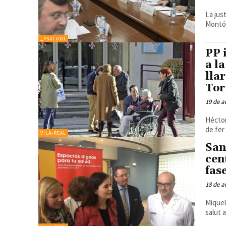
La jus
Montón
_PSALUD1
PP 
a l
lla
Tor
19 de a
Héctor Folgado i
de fer
VILA-REAL
San
cen
fas
18 de a
Miquel
salut 