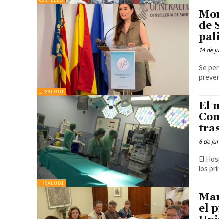
CASTELLÓ
Mon
de 
pal
14 de j
Se per
preven
_PSALUD1
El 
Com
tra
6 de ju
El Hos
los pr
_PSALUD1
Mar
el 