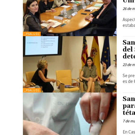
Uni
26 de 
Aspect
estaba
_PSALUD1
San
del
det
23 de 
Se pre
es de 
_PSALUD1
San
par
tét
7 de m
En Cas