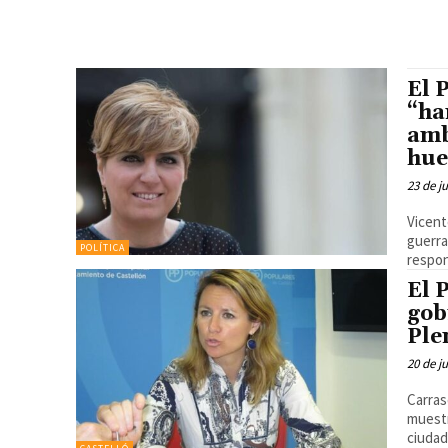
El 
“ha
amb
hue
23 de j
Vicent
guerra
POLÍTICA
respon
El 
gob
Ple
20 de j
Carras
muestr
ciuda