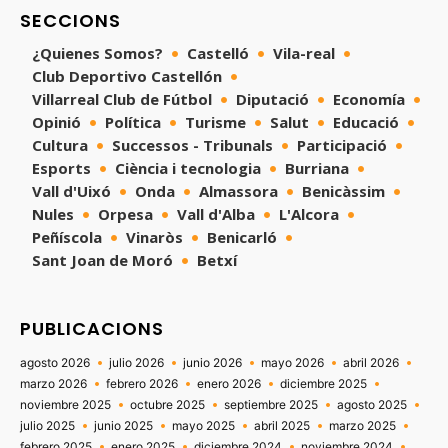
SECCIONS
¿Quienes Somos?
Castelló
Vila-real
Club Deportivo Castellón
Villarreal Club de Fútbol
Diputació
Economía
Opinió
Política
Turisme
Salut
Educació
Cultura
Successos - Tribunals
Participació
Esports
Ciència i tecnologia
Burriana
Vall d'Uixó
Onda
Almassora
Benicàssim
Nules
Orpesa
Vall d'Alba
L'Alcora
Peñíscola
Vinaròs
Benicarló
Sant Joan de Moró
Betxí
PUBLICACIONS
agosto 2026
julio 2026
junio 2026
mayo 2026
abril 2026
marzo 2026
febrero 2026
enero 2026
diciembre 2025
noviembre 2025
octubre 2025
septiembre 2025
agosto 2025
julio 2025
junio 2025
mayo 2025
abril 2025
marzo 2025
febrero 2025
enero 2025
diciembre 2024
noviembre 2024