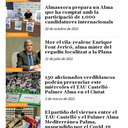
Almassora prepara un Alma
que ha comptat amb la
participació de 1.000
candidatures internacionals
20 de octubre de 2023
_PCOMARCAS4
Mor el vila-realenc Enrique
Font Jericó, alma màter del
regadiu localitzat a la Plana
21 de julio de 2021
VILA-REAL
150 aficionados verdiblancos
podrán presenciar este
miércoles el TAU Castelló-
Palmer Alma en el Ciutat
2 de marzo de 2021
_PDEPORTES3
El partido del viernes entre el
TAU Castelló y el Palmer Alma
Mediterránea Palma,
suspendido por el Covid-19