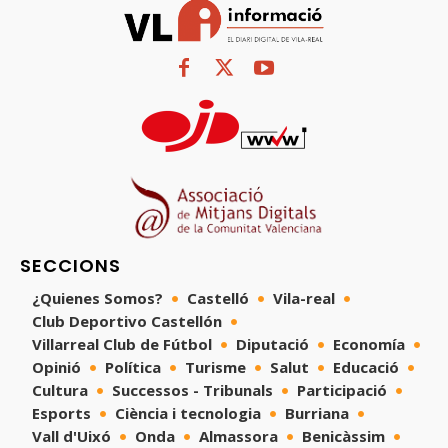
SECCIONS
¿Quienes Somos?
Castelló
Vila-real
Club Deportivo Castellón
Villarreal Club de Fútbol
Diputació
Economía
Opinió
Política
Turisme
Salut
Educació
Cultura
Successos - Tribunals
Participació
Esports
Ciència i tecnologia
Burriana
Vall d'Uixó
Onda
Almassora
Benicàssim