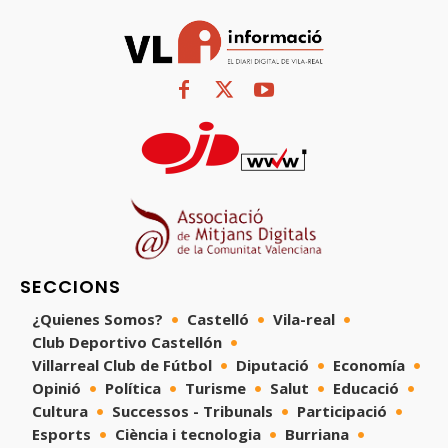
SECCIONS
¿Quienes Somos?
Castelló
Vila-real
Club Deportivo Castellón
Villarreal Club de Fútbol
Diputació
Economía
Opinió
Política
Turisme
Salut
Educació
Cultura
Successos - Tribunals
Participació
Esports
Ciència i tecnologia
Burriana